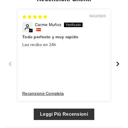
04/12/2025
Carme Muñoz
Todo perfecto y muy rapido
Per
Las recibo en 24h
Tie
Recensione Completa
Rec
Leggi Più Recensioni