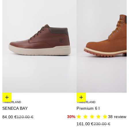
Elige opciones
Elige opciones
TIMBERLAND
TIMBERLAND
SENECA BAY
Premium 6 I
Precio de oferta
Precio anterior
30%
38 reviews
84.00 €
120.00 €
Precio de oferta
Precio anterior
161.00 €
230.00 €