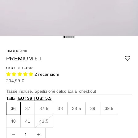
Vai all'articolo 1
Vai all'articolo 2
Vai all'articolo 3
Vai all'articolo 4
Vai all'articolo 5
Vai all'articolo 6
TIMBERLAND
PREMIUM 6 I
SKU 1000124233
2 recensioni
Prezzo scontato
204,99 €
Tasse incluse.
Spedizione calcolata
al checkout
Talla:
EU: 36 | US: 5,5
36
37
37.5
38
38.5
39
39.5
40
41
41.5
Diminuisci quantità
Diminuisci quantità