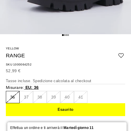
Vai all'articolo 1
Vai all'articolo 2
Vai all'articolo 3
Vai all'articolo 4
YELLOW
RANGE
SKU 1000064252
Prezzo scontato
52,99 €
Tasse incluse.
Spedizione calcolata
al checkout
Misurare:
EU: 36
36
37
38
39
40
41
Esaurito
Effettua un ordine e ti arriverà il
Martedì giorno 11