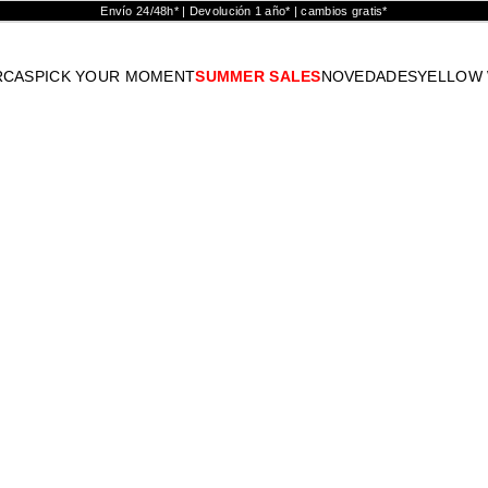
Envío 24/48h* | Devolución 1 año* | cambios gratis*
RCAS
PICK YOUR MOMENT
SUMMER SALES
NOVEDADES
YELLOW