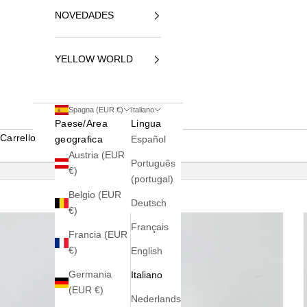
NOVEDADES
YELLOW WORLD
Spagna (EUR €)
Italiano
Paese/Area
Lingua
Carrello
geografica
Español
Austria (EUR
Português
€)
(portugal)
Belgio (EUR
Deutsch
€)
Français
Francia (EUR
€)
English
Germania
Italiano
(EUR €)
Nederlands