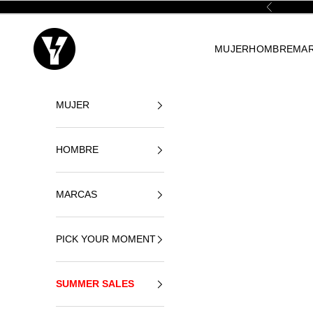
Vai al contenuto
Precedente
Yellowshop
MUJER
HOMBRE
MA
MUJER
HOMBRE
MARCAS
PICK YOUR MOMENT
SUMMER SALES