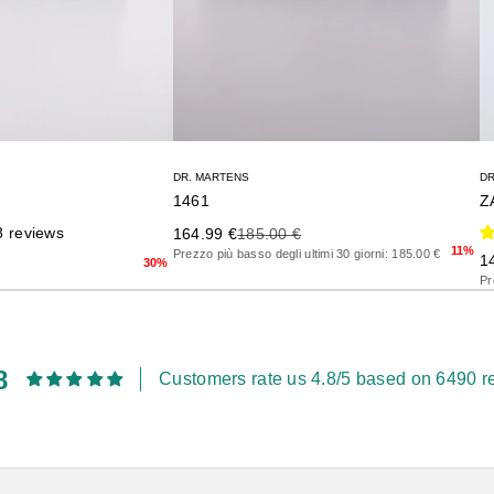
DR. MARTENS
DR
1461
8 reviews
Precio de oferta
Precio anterior
164.99 €
185.00 €
11%
Prezzo più basso degli ultimi 30 giorni: 185.00 €
terior
Pr
1
30%
Pr
8
Customers rate us 4.8/5 based on 6490 r