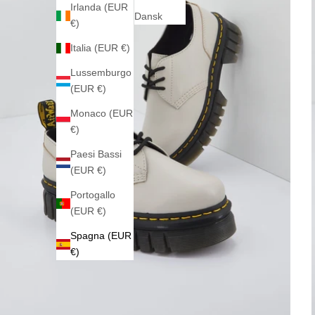
Irlanda (EUR
Dansk
€)
Italia (EUR €)
Lussemburgo
(EUR €)
Monaco (EUR
€)
Paesi Bassi
(EUR €)
Portogallo
(EUR €)
Spagna (EUR
€)