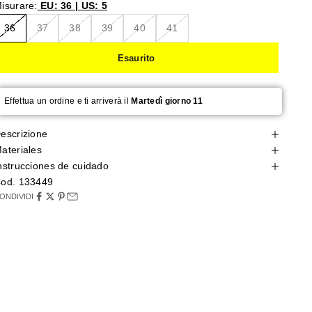
isurare:
EU: 36 | US: 5
36
37
38
39
40
41
Esaurito
Effettua un ordine e ti arriverà il
Martedì giorno 11
escrizione
ateriales
nstrucciones de cuidado
od. 133449
ONDIVIDI