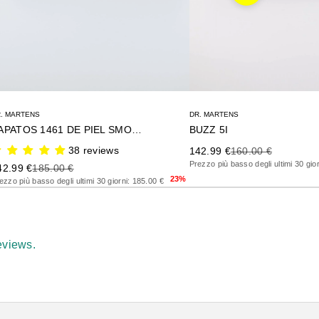
. MARTENS
DR. MARTENS
ZAPATOS 1461 DE PIEL SMOOTH
BUZZ 5I
38 reviews
Precio de oferta
Precio anterior
142.99 €
160.00 €
Prezzo più basso degli ultimi 30 gio
ecio de oferta
Precio anterior
42.99 €
185.00 €
23%
ezzo più basso degli ultimi 30 giorni: 185.00 €
eviews.