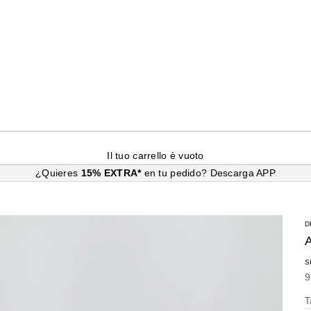
Il tuo carrello è vuoto
¿Quieres
15% EXTRA*
en tu pedido?
Descarga APP
D
S
P
9
T