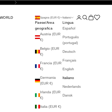
Successivo
Mostra account
Mostra il menu di 
Mostra il carre
Abrir la wis
 WORLD
Spagna (EUR €)
Italiano
Paese/Area
Lingua
geografica
Español
Austria (EUR
Português
€)
(portugal)
Belgio (EUR
Deutsch
€)
Français
Francia (EUR
€)
English
Germania
Italiano
(EUR €)
Nederlands
Irlanda (EUR
Dansk
€)
Italia (EUR €)