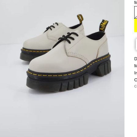
M
D
M
I
C
C