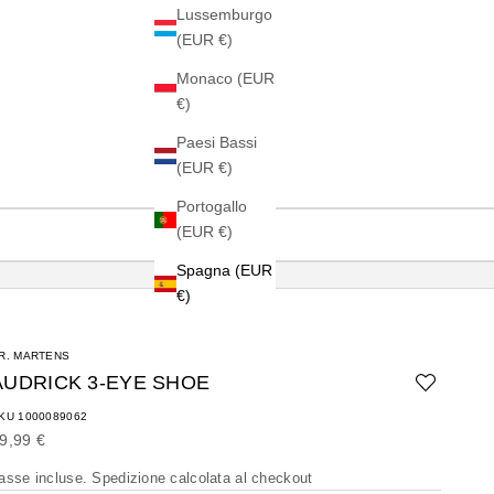
Lussemburgo
(EUR €)
Monaco (EUR
€)
Paesi Bassi
(EUR €)
Portogallo
(EUR €)
Spagna (EUR
€)
R. MARTENS
AUDRICK 3-EYE SHOE
KU 1000089062
rezzo scontato
9,99 €
asse incluse.
Spedizione calcolata
al checkout