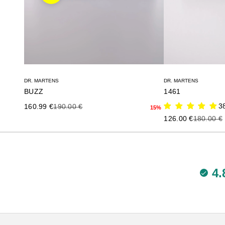
DR. MARTENS
DR. MARTENS
BUZZ
1461
Precio de oferta
Precio anterior
3
160.99 €
190.00 €
15%
Precio de oferta
Precio an
126.00 €
180.00 €
4.