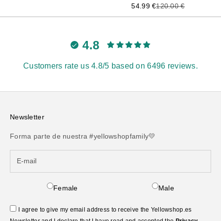
Precio de oferta
Precio anterior
54.99 €
120.00 €
4.8
Customers rate us 4.8/5 based on 6496 reviews.
Newsletter
Forma parte de nuestra #yellowshopfamily💛
Female
Male
I agree to give my email address to receive the Yellowshop.es
Newsletter and I declare that I have read and accepted the
Privacy