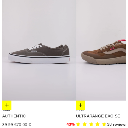
Elige opciones
Elige opciones
VANS
VANS
AUTHENTIC
ULTRARANGE EXO SE
Precio de oferta
Precio anterior
43%
38 reviews
39.99 €
70.00 €