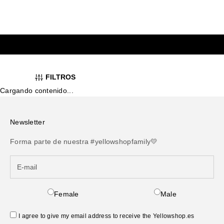
Sale price
Regular price
Sale price
Regular pr
120,00 €
160,00 €
25%
206,25 €
275,00 €
2
(5.0)
FILTROS
Cargando contenido...
Newsletter
Forma parte de nuestra #yellowshopfamily💛
Female
Male
I agree to give my email address to receive the Yellowshop.es