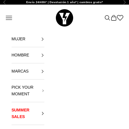
Skip to content
Envío 24/48h* | Devolución 1 año* | cambios gratis*
Previous
Nex
Yellowshop
Open navigation menu
Open search
Open car
Abrir l
MUJER
HOMBRE
MARCAS
PICK YOUR
MOMENT
SUMMER
SALES