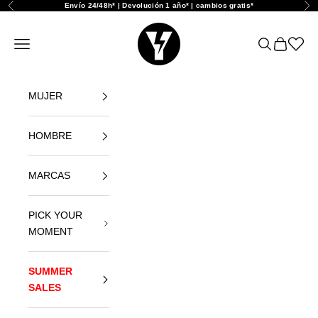
Skip to content
Envío 24/48h* | Devolución 1 año* | cambios gratis*
Previous
Nex
Yellowshop
Open navigation menu
Open search
Open car
Abrir l
MUJER
HOMBRE
MARCAS
PICK YOUR
MOMENT
SUMMER
SALES