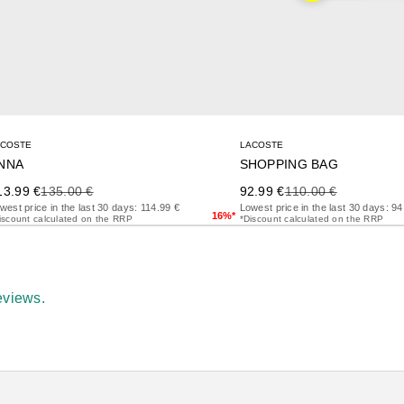
ACOSTE
LACOSTE
NNA
SHOPPING BAG
ecio de oferta
Precio anterior
Precio de oferta
Precio anterior
13.99 €
135.00 €
92.99 €
110.00 €
west price in the last 30 days: 114.99 €
Lowest price in the last 30 days: 94
16%*
iscount calculated on the RRP
*Discount calculated on the RRP
eviews.