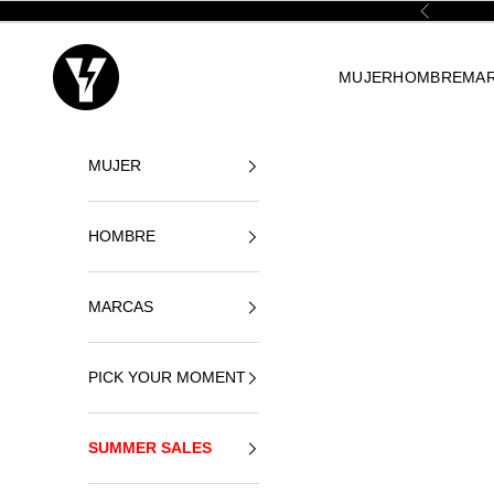
Skip to content
Previous
Yellowshop
MUJER
HOMBRE
MA
MUJER
HOMBRE
MARCAS
PICK YOUR MOMENT
SUMMER SALES