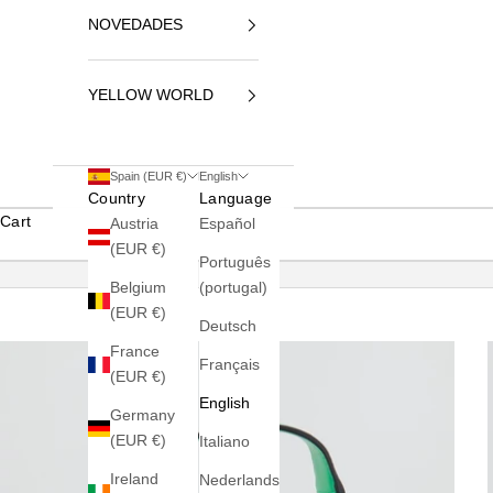
NOVEDADES
YELLOW WORLD
Spain (EUR €)
English
Country
Language
Cart
Austria
Español
(EUR €)
Português
Belgium
(portugal)
(EUR €)
Deutsch
France
Français
(EUR €)
English
Germany
(EUR €)
Italiano
Ireland
Nederlands