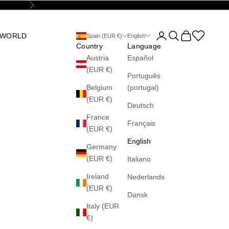
Next
Open account page
Open search
Open cart
Abrir la wis
 WORLD
Spain (EUR €)
English
Country
Language
Austria
Español
(EUR €)
Português
Belgium
(portugal)
(EUR €)
Deutsch
France
Français
(EUR €)
English
Germany
(EUR €)
Italiano
Ireland
Nederlands
(EUR €)
Dansk
Italy (EUR
€)