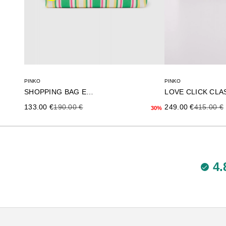
PINKO
PINKO
SHOPPING BAG EXTRA
Precio de oferta
Precio anterior
Precio de oferta
Precio an
133.00 €
190.00 €
249.00 €
415.00 €
30%
4.