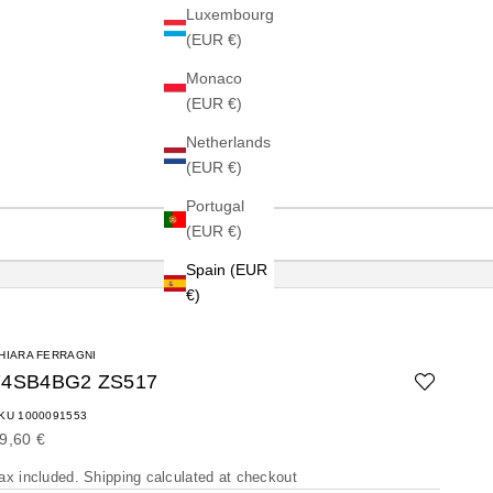
Luxembourg
(EUR €)
Monaco
(EUR €)
Netherlands
(EUR €)
Portugal
(EUR €)
Spain (EUR
€)
HIARA FERRAGNI
74SB4BG2 ZS517
KU 1000091553
ale price
9,60 €
ax included.
Shipping calculated
at checkout