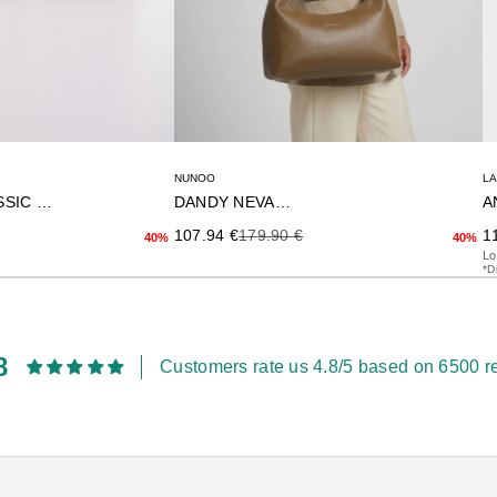
NUNOO
L
DANDY NEVADA
A
LOVE CLICK CLASSIC SHEE
Precio de oferta
Precio anterior
Pr
terior
107.94 €
179.90 €
1
40%
40%
Lo
*D
8
Customers rate us 4.8/5 based on 6500 r