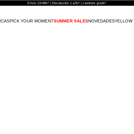
Envío 24/48h* | Devolución 1 año* | cambios gratis*
RCAS
PICK YOUR MOMENT
SUMMER SALES
NOVEDADES
YELLOW