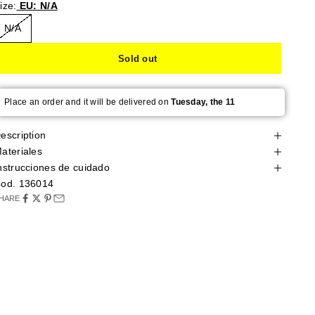
ize:
EU: N/A
N/A
Sold out
Place an order and it will be delivered on
Tuesday, the 11
escription
ateriales
nstrucciones de cuidado
od. 136014
HARE