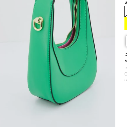
S
D
M
I
C
S