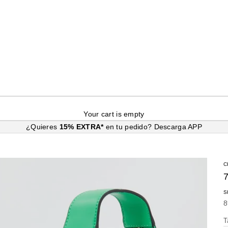
Your cart is empty
¿Quieres
15% EXTRA*
en tu pedido?
Descarga APP
C
S
S
8
T