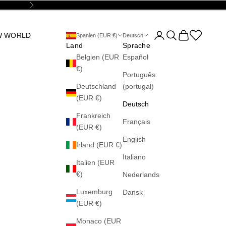
Vor
Kundenkontoseite öff
Suche öffnen
Warenkorb öff
Abrir la wis
W WORLD
Spanien (EUR €)
Deutsch
Land
Sprache
Belgien (EUR
Español
€)
Português
Deutschland
(portugal)
(EUR €)
Deutsch
Frankreich
Français
(EUR €)
English
Irland (EUR €)
Italiano
Italien (EUR
€)
Nederlands
Luxemburg
Dansk
(EUR €)
Monaco (EUR