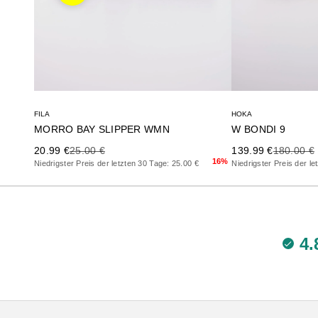
FILA
HOKA
MORRO BAY SLIPPER WMN
W BONDI 9
Precio de oferta
Precio anterior
Precio de oferta
Precio an
20.99 €
25.00 €
139.99 €
180.00 €
16%
Niedrigster Preis der letzten 30 Tage: 25.00 €
Niedrigster Preis der l
4.