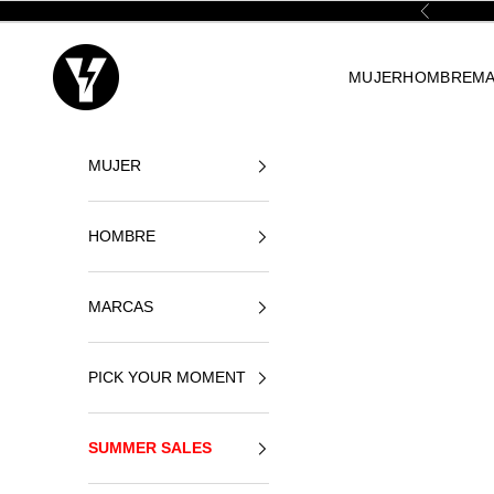
Zum Inhalt springen
Zurück
Yellowshop
MUJER
HOMBRE
M
MUJER
HOMBRE
MARCAS
PICK YOUR MOMENT
SUMMER SALES