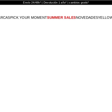
Envío 24/48h* | Devolución 1 año* | cambios gratis*
ARCAS
PICK YOUR MOMENT
SUMMER SALES
NOVEDADES
YELLO