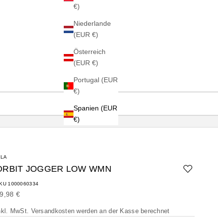
€)
Niederlande
(EUR €)
Österreich
(EUR €)
Portugal (EUR
€)
Spanien (EUR
€)
ILA
ORBIT JOGGER LOW WMN
KU 1000060334
ngebot
9,98 €
nkl. MwSt.
Versandkosten
werden an der Kasse berechnet