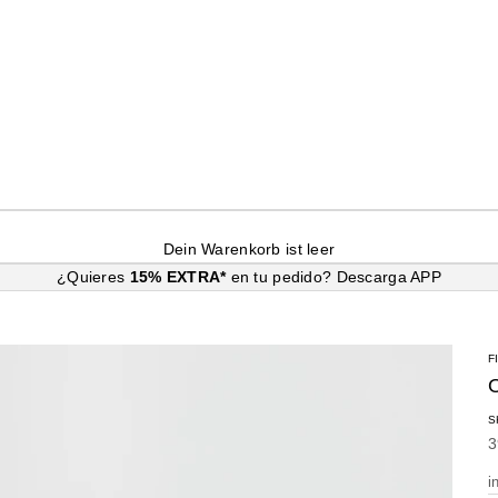
Dein Warenkorb ist leer
¿Quieres
15% EXTRA*
en tu pedido?
Descarga APP
F
S
A
3
i