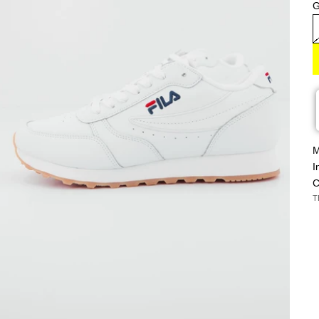
G
M
I
C
T