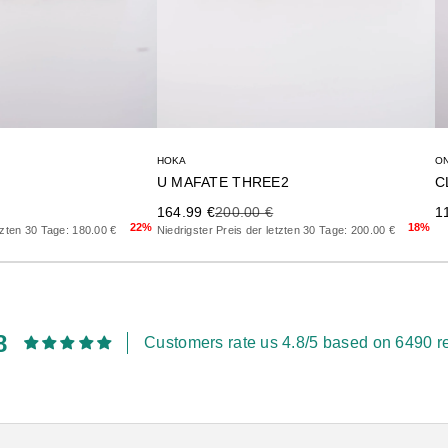
HOKA
ON
U MAFATE THREE2
Precio de oferta
Precio anterior
terior
Pr
164.99 €
200.00 €
1
18%
22%
Niedrigster Preis der letzten 30 Tage: 200.00 €
etzten 30 Tage: 180.00 €
8
Customers rate us 4.8/5 based on 6490 r