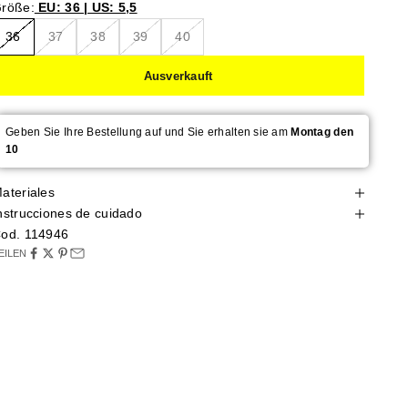
röße:
EU: 36 | US: 5,5
36
37
38
39
40
Ausverkauft
Geben Sie Ihre Bestellung auf und Sie erhalten sie am
Montag den
10
ateriales
nstrucciones de cuidado
od. 114946
EILEN