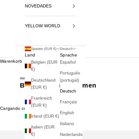
NOVEDADES
YELLOW WORLD
Spanien (EUR €)
Deutsch
Land
Sprache
Warenkorb
Belgien (EUR
Español
€)
Português
INICIO
BRIEFTASCHEN FÜR DAMEN
Deutschland
(portugal)
Brieftaschen für Damen
(EUR €)
Deutsch
Frankreich
Français
(EUR €)
Cargando contenido...
English
Irland (EUR €)
Italiano
Italien (EUR
€)
Nederlands