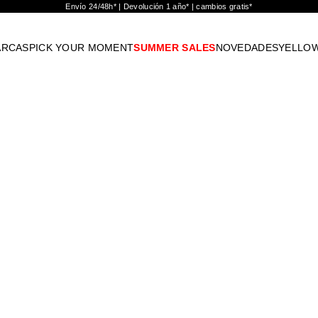
Envío 24/48h* | Devolución 1 año* | cambios gratis*
ARCAS
PICK YOUR MOMENT
SUMMER SALES
NOVEDADES
YELLO