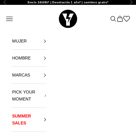
Zum Inhalt springen
Envío 24/48h* | Devolución 1 año* | cambios gratis*
Zurück
Vor
Yellowshop
Navigationsmenü öffnen
Suche öffne
Warenkor
Abrir l
MUJER
HOMBRE
MARCAS
PICK YOUR
MOMENT
SUMMER
SALES