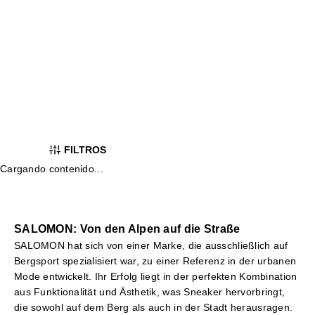
Leistung und Komfort entwickelt wurden.
Vielseitiges Design:
Ideal für Trailrunning, Wandern oder
den täglichen Gebrauch in der Stadt.
Garantierte Qualität:
Langlebige und widerstandsfähige
Materialien, die sich jeder Herausforderung stellen.
Bei Yellowshop finden Sie die neuesten Kollektionen von
SALOMON, um Ihre Grenzen zu überwinden.
FILTROS
Cargando contenido...
SALOMON: Von den Alpen auf die Straße
SALOMON hat sich von einer Marke, die ausschließlich auf
Bergsport spezialisiert war, zu einer Referenz in der urbanen
Mode entwickelt. Ihr Erfolg liegt in der perfekten Kombination
aus Funktionalität und Ästhetik, was Sneaker hervorbringt,
die sowohl auf dem Berg als auch in der Stadt herausragen.