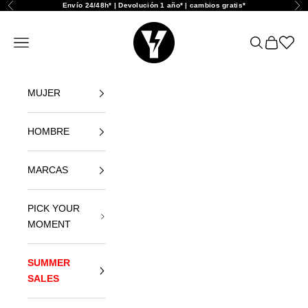
Zum Inhalt springen
Envío 24/48h* | Devolución 1 año* | cambios gratis*
Zurück
Vor
Yellowshop
Navigationsmenü öffnen
Suche öffne
Warenkor
Abrir l
MUJER
HOMBRE
MARCAS
PICK YOUR
MOMENT
SUMMER
SALES