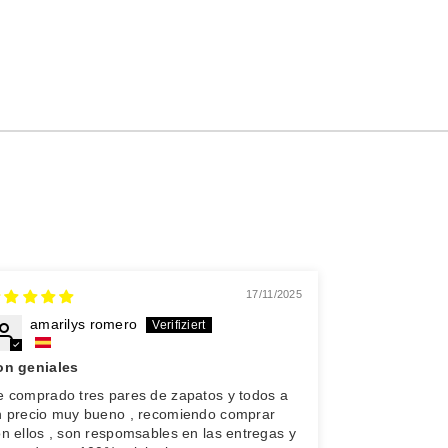
17/11/2025
amarilys romero
Diogo
on geniales
Produto perfe
e comprado tres pares de zapatos y todos a
Encomendei do
n precio muy bueno , recomiendo comprar
podia estar ma
n ellos , son respomsables en las entregas y
espectacular 