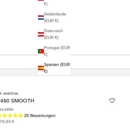
€)
Niederlande
(EUR €)
Österreich
(EUR €)
Portugal (EUR
€)
Spanien (EUR
€)
R. MARTENS
1460 SMOOTH
KU 53701
28 Bewertungen
ngebot
78,99 €