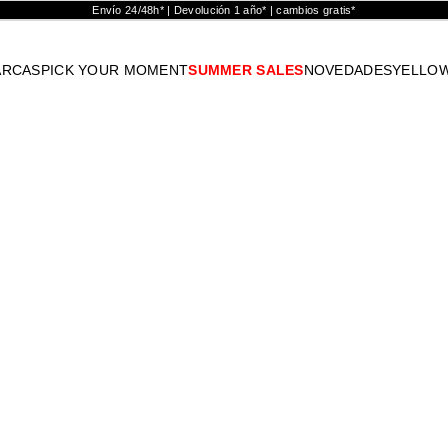
Envío 24/48h* | Devolución 1 año* | cambios gratis*
ARCAS
PICK YOUR MOMENT
SUMMER SALES
NOVEDADES
YELLO