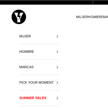
Zum Inhalt springen
Zurück
Yellowshop
MUJER
HOMBRE
M
MUJER
HOMBRE
MARCAS
PICK YOUR MOMENT
SUMMER SALES