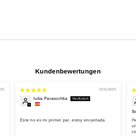
Kundenbewertungen
025
22/11/2025
Iuliia Parasochka
S
Este no es mi primer par, estoy encantada.
H
u
co