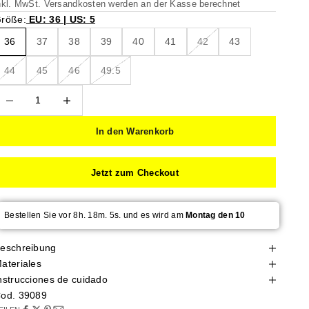
nkl. MwSt.
Versandkosten
werden an der Kasse berechnet
röße:
EU: 36 | US: 5
36
37
38
39
40
41
42
43
44
45
46
49.5
nzahl verringern
Anzahl verringern
In den Warenkorb
Jetzt zum Checkout
Bestellen Sie vor 8h. 18m. 4s. und es wird am
Montag den 10
eschreibung
ateriales
nstrucciones de cuidado
od. 39089