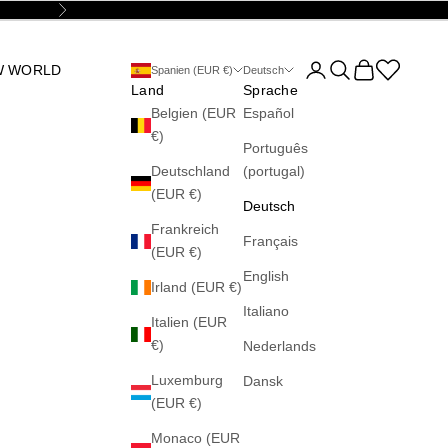
Vor
Kundenkontoseite öff
Suche öffnen
Warenkorb öff
Abrir la wis
W WORLD
Spanien (EUR €)
Deutsch
Land
Sprache
Belgien (EUR
Español
€)
Português
Deutschland
(portugal)
(EUR €)
Deutsch
Frankreich
Français
(EUR €)
English
Irland (EUR €)
Italiano
Italien (EUR
€)
Nederlands
Luxemburg
Dansk
(EUR €)
Monaco (EUR