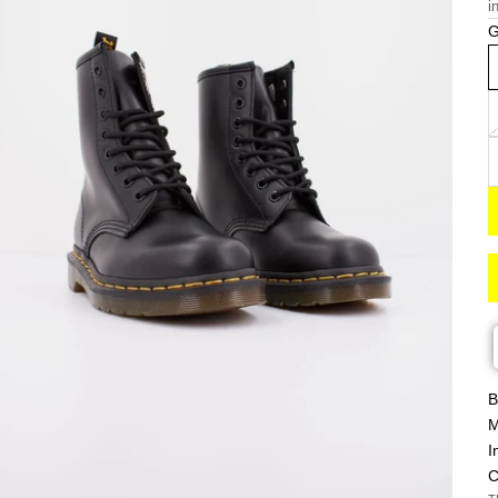
i
G
A
B
M
I
C