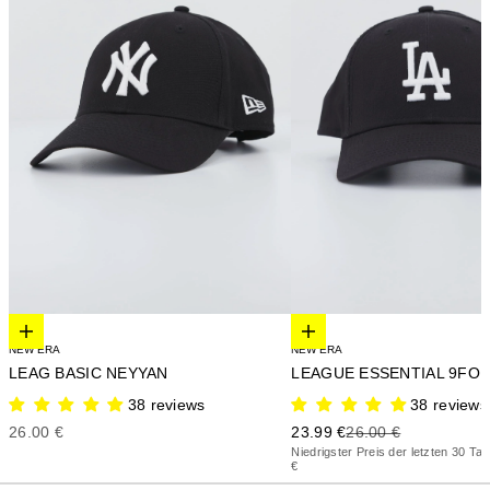
Elige opciones
Elige opciones
NEW ERA
NEW ERA
LEAG BASIC NEYYAN
38 reviews
38 reviews
Precio de oferta
Precio de oferta
Precio anterior
26.00 €
23.99 €
26.00 €
Niedrigster Preis der letzten 30 Ta
€