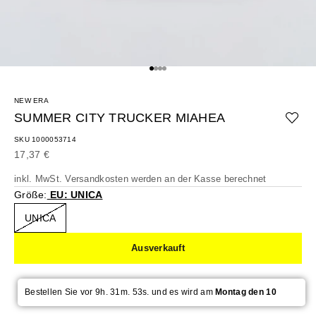
Gehe zu Element 1
Gehe zu Element 2
Gehe zu Element 3
Gehe zu Element 4
NEW ERA
SUMMER CITY TRUCKER MIAHEA
SKU 1000053714
Angebot
17,37 €
inkl. MwSt.
Versandkosten
werden an der Kasse berechnet
Größe:
EU: UNICA
UNICA
Ausverkauft
Bestellen Sie vor 9h. 31m. 53s. und es wird am
Montag den 10