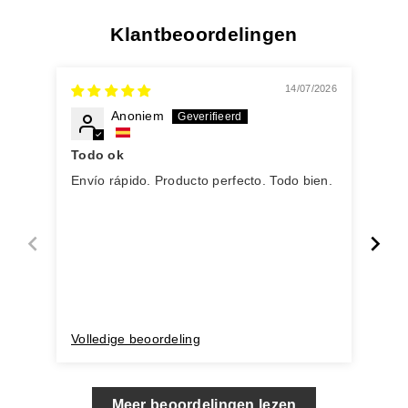
Klantbeoordelingen
14/07/2026
Anoniem
Todo ok
Envío rápido. Producto perfecto. Todo bien.
Inc
Volledige beoordeling
Vol
Meer beoordelingen lezen