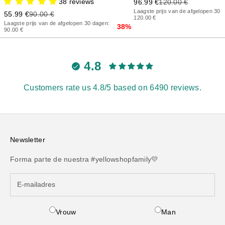
38 reviews
Precio de oferta
Precio anterior
96.99 €
120.00 €
Laagste prijs van de afgelopen 30 
Precio de oferta
Precio anterior
55.99 €
90.00 €
120.00 €
Laagste prijs van de afgelopen 30 dagen:
38%
90.00 €
4.8
Customers rate us 4.8/5 based on 6490 reviews.
Newsletter
Forma parte de nuestra #yellowshopfamily💛
Vrouw
Man