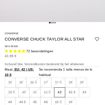
Naar artikel 1
Naar artikel 2
Naar artikel 3
Naar artikel 4
Naar artikel 5
CONVERSE
CONVERSE CHUCK TAYLOR ALL STAR
SKU 56339
72 beoordelingen
Aanbiedingsprijs
43,99 €
Inclusief btw.
Verzendkosten berekend
bij het afrekenen
Maat:
EU: 42 | US:
Se recomienda 1 talla menos de lo
10,5
habitual
35
36
36.5
37
37.5
38
39
39.5
40
41
41.5
42
42.5
43
44
44.5
45
46
46.5
48