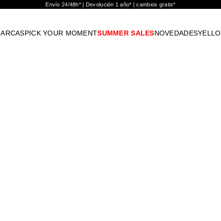
Envío 24/48h* | Devolución 1 año* | cambios gratis*
ARCAS
PICK YOUR MOMENT
SUMMER SALES
NOVEDADES
YELL