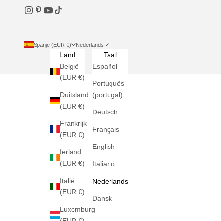
Spanje (EUR €)
Nederlands
Land
Taal
België
Español
(EUR €)
Português
Duitsland
(portugal)
(EUR €)
Deutsch
Frankrijk
Français
(EUR €)
English
Ierland
(EUR €)
Italiano
Italië
Nederlands
(EUR €)
Dansk
Luxemburg
(EUR €)