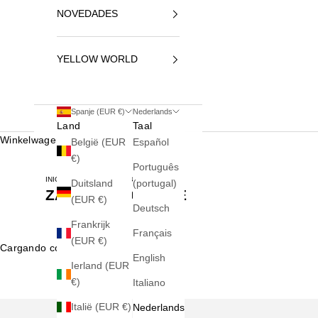
NOVEDADES
YELLOW WORLD
Spanje (EUR €)
Nederlands
Land
Taal
Winkelwagen
België (EUR
Español
€)
Português
INICIO
ZAPATOS HOMBRE
Duitsland
(portugal)
ZAPATOS HOMBRE
(EUR €)
Deutsch
Frankrijk
Français
(EUR €)
Cargando contenido...
English
Ierland (EUR
€)
Italiano
Italië (EUR €)
Nederlands