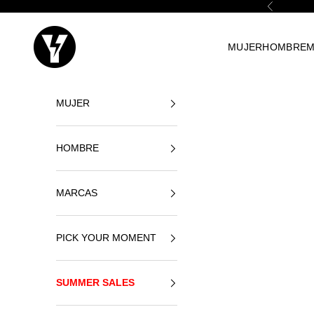
Naar inhoud
Vorige
Yellowshop
MUJER
HOMBRE
M
MUJER
HOMBRE
MARCAS
PICK YOUR MOMENT
SUMMER SALES