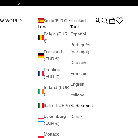
Volgende
Accountpagina opene
Zoeken openen
Winkelwagen 
Abrir la wis
OW WORLD
Spanje (EUR €)
Nederlands
Land
Taal
België (EUR
Español
€)
Português
Duitsland
(portugal)
(EUR €)
Deutsch
Frankrijk
Français
(EUR €)
English
Ierland (EUR
€)
Italiano
Italië (EUR €)
Nederlands
Luxemburg
Dansk
(EUR €)
Monaco