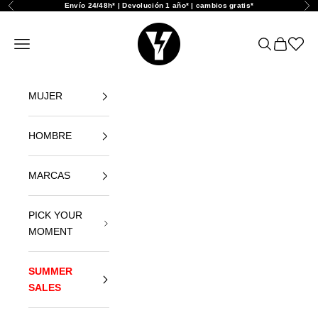
Naar inhoud
Envío 24/48h* | Devolución 1 año* | cambios gratis*
Vorige
Vol
Yellowshop
Navigatiemenu openen
Zoeken ope
Winkelwa
Abrir l
MUJER
HOMBRE
MARCAS
PICK YOUR
MOMENT
SUMMER
SALES