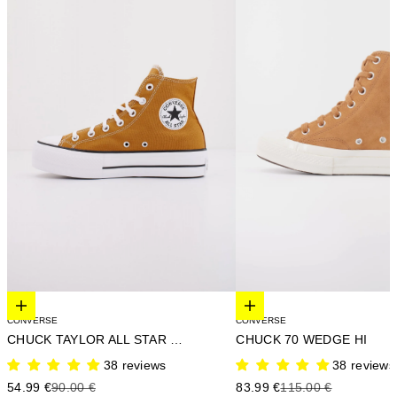
Elige opciones
Elige opciones
CONVERSE
CONVERSE
CHUCK 70 WEDGE HI
CHUCK TAYLOR ALL STAR LIFT
38 reviews
38 reviews
Precio de oferta
Precio anterior
Precio de oferta
Precio anterior
83.99 €
115.00 €
54.99 €
90.00 €