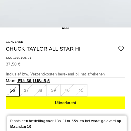
Naar artikel 1
Naar artikel 2
Naar artikel 3
Naar artikel 4
CONVERSE
CHUCK TAYLOR ALL STAR HI
SKU 1000106701
Aanbiedingsprijs
37,50 €
Inclusief btw.
Verzendkosten berekend
bij het afrekenen
Maat:
EU: 36 | US: 5,5
36
37
38
39
40
41
Uitverkocht
Plaats een bestelling voor 13h. 11m. 54s. en het wordt geleverd op
Maandag 10