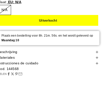
aat:
EU: N/A
N/A
Uitverkocht
Plaats een bestelling voor 8h. 21m. 54s. en het wordt geleverd op
Maandag 10
eschrijving
ateriales
nstrucciones de cuidado
od. 144568
ELEN