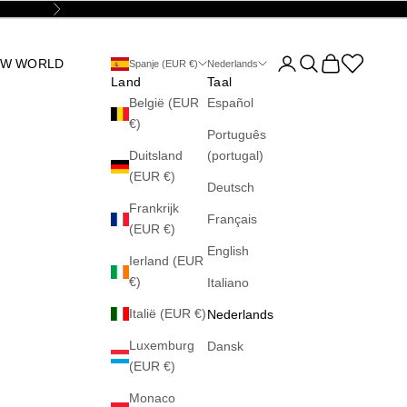
Volgende
Accountpagina opene
Zoeken openen
Winkelwagen 
Abrir la wis
OW WORLD
Spanje (EUR €)
Nederlands
Land
Taal
België (EUR
Español
€)
Português
Duitsland
(portugal)
(EUR €)
Deutsch
Frankrijk
Français
(EUR €)
English
Ierland (EUR
€)
Italiano
Italië (EUR €)
Nederlands
Luxemburg
Dansk
(EUR €)
Monaco