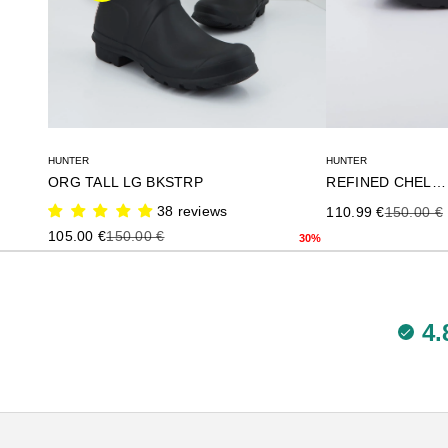
HUNTER
HUNTER
ORG TALL LG BKSTRP
REFINED CHELSEA
38 reviews
Precio de oferta
Precio an
110.99 €
150.00 €
Precio de oferta
Precio anterior
105.00 €
150.00 €
30%
4.