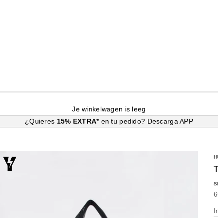
Je winkelwagen is leeg
¿Quieres
15% EXTRA*
en tu pedido?
Descarga APP
H
S
A
6
I