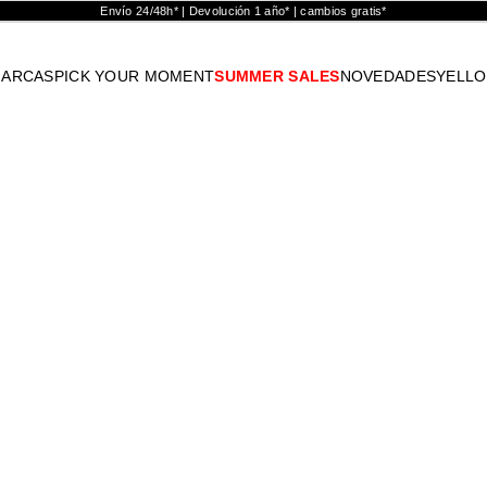
Envío 24/48h* | Devolución 1 año* | cambios gratis*
ARCAS
PICK YOUR MOMENT
SUMMER SALES
NOVEDADES
YELL