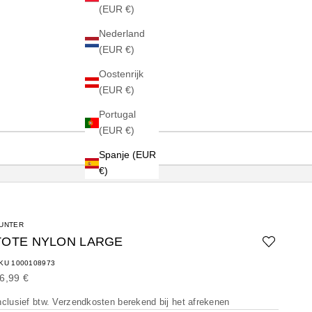
(EUR €)
Nederland
(EUR €)
Oostenrijk
(EUR €)
Portugal
(EUR €)
Spanje (EUR
€)
UNTER
TOTE NYLON LARGE
KU 1000108973
anbiedingsprijs
6,99 €
nclusief btw.
Verzendkosten berekend
bij het afrekenen