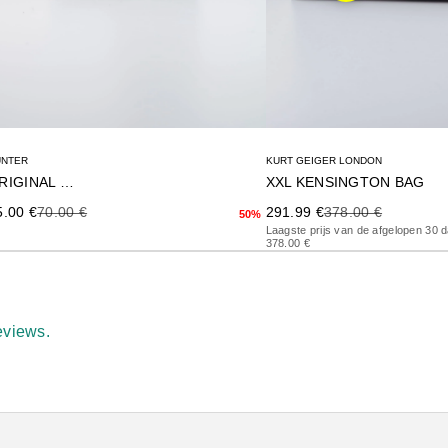
UNTER
KURT GEIGER LONDON
ORIGINAL KIDS
XXL KENSINGTON BAG
ecio de oferta
Precio anterior
Precio de oferta
Precio anterior
5.00 €
70.00 €
291.99 €
378.00 €
50%
Laagste prijs van de afgelopen 30 
378.00 €
eviews.