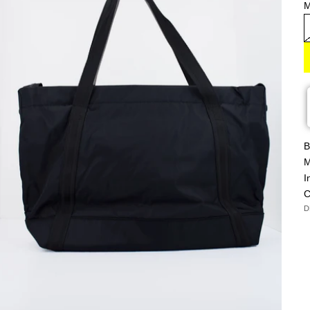
M
B
M
I
C
D