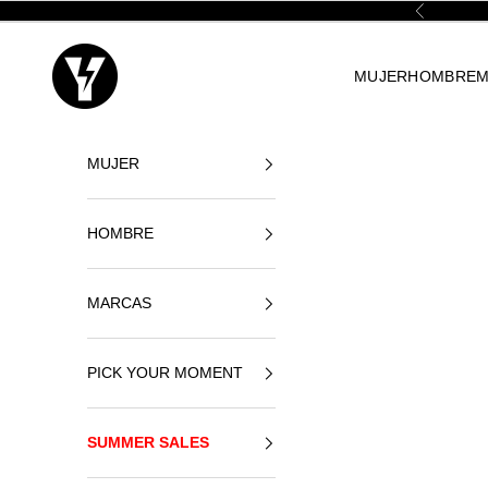
Naar inhoud
Vorige
Yellowshop
MUJER
HOMBRE
M
MUJER
HOMBRE
MARCAS
PICK YOUR MOMENT
SUMMER SALES