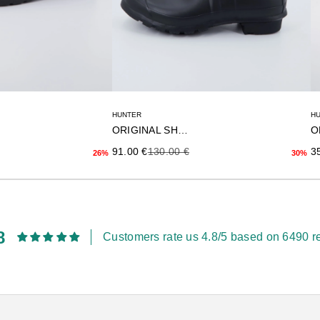
HUNTER
H
ORIGINAL SHORT
terior
Precio de oferta
Precio anterior
Pr
91.00 €
130.00 €
3
26%
30%
8
Customers rate us 4.8/5 based on 6490 r