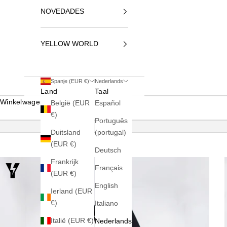
NOVEDADES
YELLOW WORLD
Spanje (EUR €)
Nederlands
Land
Taal
Winkelwagen
België (EUR
Español
€)
Português
Duitsland
(portugal)
(EUR €)
Deutsch
Frankrijk
Français
(EUR €)
English
Ierland (EUR
€)
Italiano
Italië (EUR €)
Nederlands