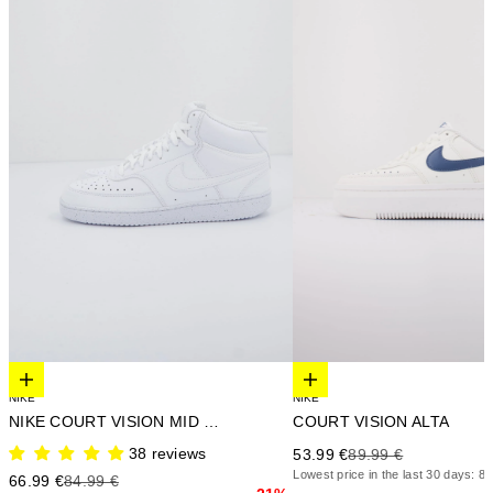
Elige opciones
Elige opciones
NIKE
NIKE
NIKE COURT VISION MID NEXT N
COURT VISION ALTA
38 reviews
Precio de oferta
Precio anterior
53.99 €
89.99 €
Lowest price in the last 30 days: 89
Precio de oferta
Precio anterior
66.99 €
84.99 €