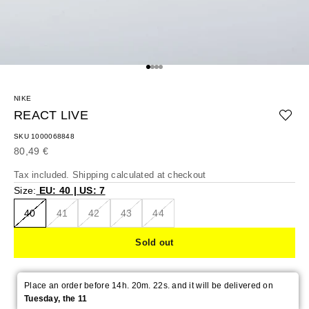
Go to item 1
Go to item 2
Go to item 3
Go to item 4
NIKE
REACT LIVE
SKU 1000068848
Sale price
80,49 €
Tax included.
Shipping calculated
at checkout
Size:
EU: 40 | US: 7
40
41
42
43
44
Sold out
Place an order before 14h. 20m. 22s. and it will be delivered on
Tuesday, the 11