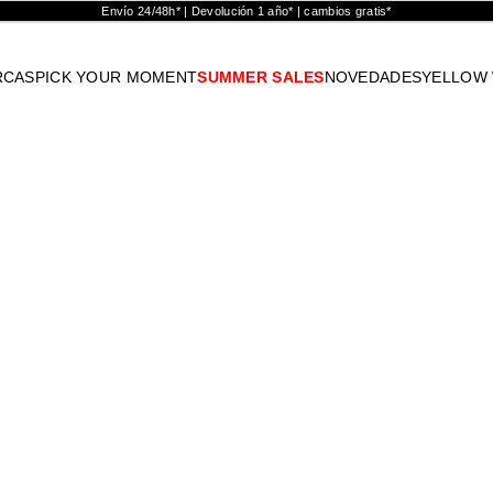
Envío 24/48h* | Devolución 1 año* | cambios gratis*
RCAS
PICK YOUR MOMENT
SUMMER SALES
NOVEDADES
YELLOW