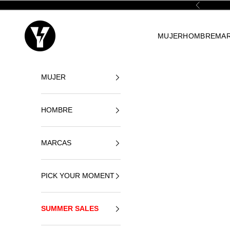
Skip to content
Previous
Yellowshop
MUJER
HOMBRE
MA
MUJER
HOMBRE
MARCAS
PICK YOUR MOMENT
SUMMER SALES