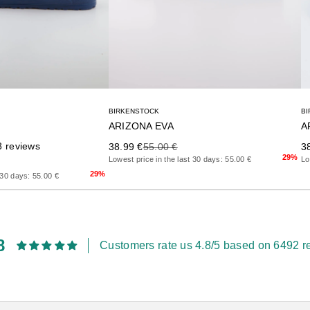
BIRKENSTOCK
B
ARIZONA EVA
A
Precio de oferta
Precio anterior
8 reviews
Pr
38.99 €
55.00 €
3
29%
Lowest price in the last 30 days: 55.00 €
Lo
rior
29%
 30 days: 55.00 €
8
Customers rate us 4.8/5 based on 6492 r