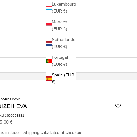
Luxembourg
(EUR €)
Monaco
(EUR €)
Netherlands
(EUR €)
Portugal
(EUR €)
Spain (EUR
€)
IRKENSTOCK
GIZEH EVA
KU 1000053831
ale price
5,00 €
ax included.
Shipping calculated
at checkout