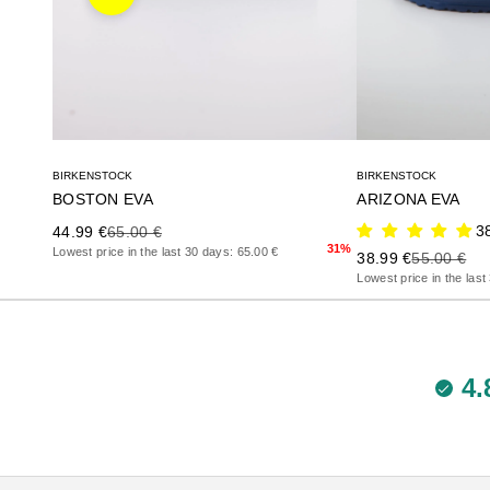
Anterior
BIRKENSTOCK
BIRKENSTOCK
BOSTON EVA
ARIZONA EVA
Precio de oferta
Precio anterior
3
44.99 €
65.00 €
31%
Lowest price in the last 30 days: 65.00 €
Precio de oferta
Precio ante
38.99 €
55.00 €
Lowest price in the last
4.