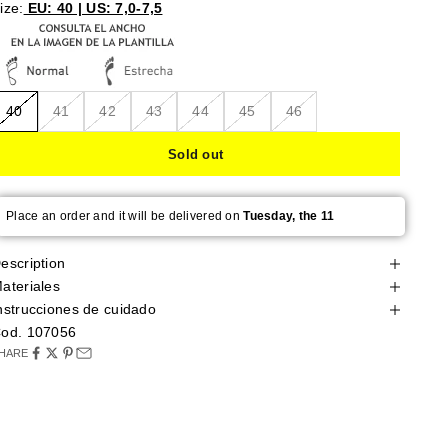
ize:
EU: 40 | US: 7,0-7,5
40
41
42
43
44
45
46
Sold out
Place an order and it will be delivered on
Tuesday, the 11
escription
ateriales
nstrucciones de cuidado
od. 107056
HARE