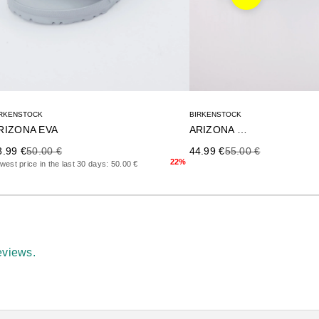
Siguiente
IRKENSTOCK
BIRKENSTOCK
RIZONA EVA
ARIZONA EVA
ecio de oferta
Precio anterior
Precio de oferta
Precio anterior
8.99 €
50.00 €
44.99 €
55.00 €
22%
west price in the last 30 days: 50.00 €
eviews.