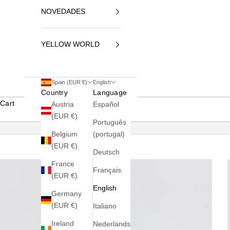
NOVEDADES
YELLOW WORLD
Spain (EUR €)
English
Country
Language
Cart
Austria
Español
(EUR €)
Português
Belgium
(portugal)
(EUR €)
Deutsch
France
Français
(EUR €)
English
Germany
(EUR €)
Italiano
Ireland
Nederlands