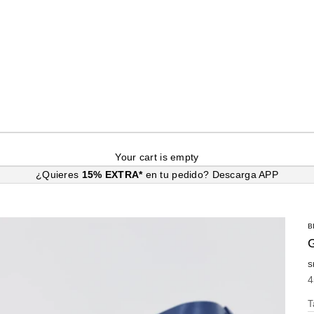
Your cart is empty
¿Quieres
15% EXTRA*
en tu pedido?
Descarga APP
B
S
S
4
T