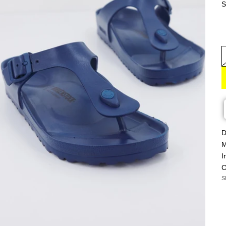
S
D
M
I
C
S