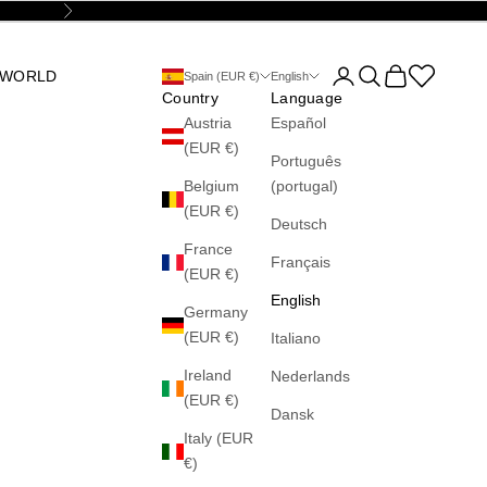
Next
Open account page
Open search
Open cart
Abrir la wis
 WORLD
Spain (EUR €)
English
Country
Language
Austria
Español
(EUR €)
Português
Belgium
(portugal)
(EUR €)
Deutsch
France
Français
(EUR €)
English
Germany
(EUR €)
Italiano
Ireland
Nederlands
(EUR €)
Dansk
Italy (EUR
€)