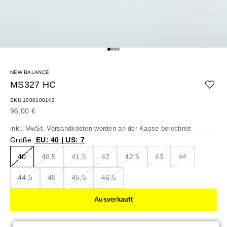
Gehe zu Element 1
Gehe zu Element 2
Gehe zu Element 3
Gehe zu Element 4
NEW BALANCE
MS327 HC
SKU 1000100143
Angebot
96,00 €
inkl. MwSt.
Versandkosten
werden an der Kasse berechnet
Größe:
EU: 40 | US: 7
40
40,5
41,5
42
42.5
43
44
44,5
45
45,5
46,5
Ausverkauft