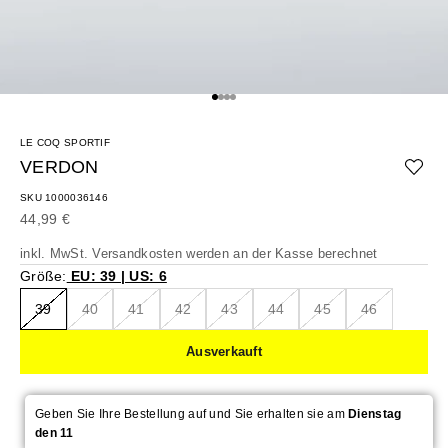
Gehe zu Element 1
Gehe zu Element 2
Gehe zu Element 3
Gehe zu Element 4
LE COQ SPORTIF
VERDON
SKU 1000036146
Angebot
44,99 €
inkl. MwSt.
Versandkosten
werden an der Kasse berechnet
Größe:
EU: 39 | US: 6
39
40
41
42
43
44
45
46
Ausverkauft
Geben Sie Ihre Bestellung auf und Sie erhalten sie am
Dienstag
den 11