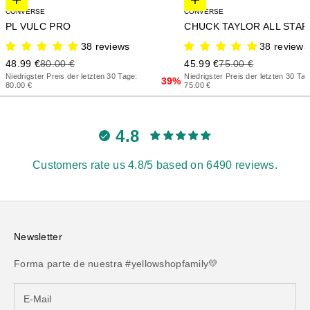
Elige opciones
Elige opciones
CONVERSE
CONVERSE
PL VULC PRO
38 reviews
38 reviews
Precio de oferta
Precio anterior
Precio de oferta
Precio anterior
48.99 €
80.00 €
45.99 €
75.00 €
Niedrigster Preis der letzten 30 Tage:
Niedrigster Preis der letzten 30 Tag
39%
80.00 €
75.00 €
4.8
Customers rate us 4.8/5 based on 6490 reviews.
Newsletter
Forma parte de nuestra #yellowshopfamily💛