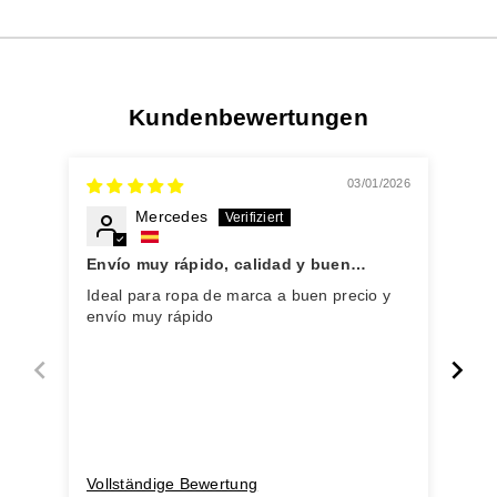
Kundenbewertungen
03/01/2026
Mercedes
Envío muy rápido, calidad y buen
Per
precio!
Ideal para ropa de marca a buen precio y
Tod
envío muy rápido
rap
con
Vollständige Bewertung
Vol