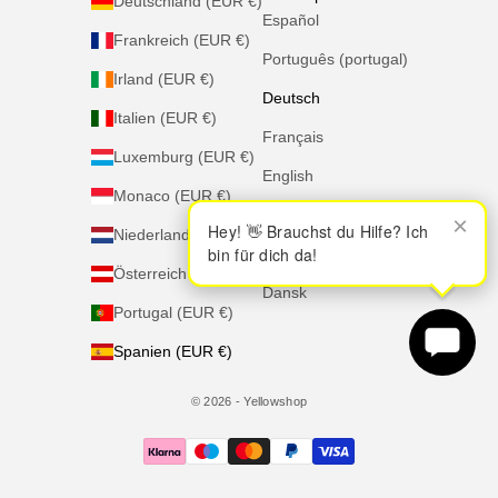
Deutschland (EUR €)
Español
Frankreich (EUR €)
Português (portugal)
Irland (EUR €)
Deutsch
Italien (EUR €)
Français
Luxemburg (EUR €)
English
Monaco (EUR €)
Italiano
×
×
Hey! 👋 Brauchst du Hilfe? Ich
Hey! 👋 Brauchst du Hilfe? Ich
Niederlande (EUR €)
bin für dich da!
bin für dich da!
Nederlands
Österreich (EUR €)
Dansk
Portugal (EUR €)
Spanien (EUR €)
© 2026 - Yellowshop