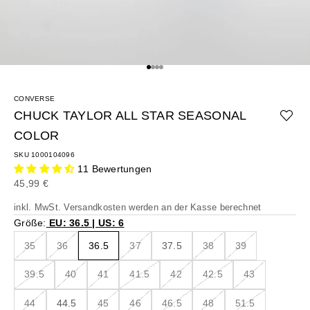
Gehe zu Element 1
Gehe zu Element 2
Gehe zu Element 3
Gehe zu Element 4
CONVERSE
CHUCK TAYLOR ALL STAR SEASONAL
COLOR
SKU 1000104096
11 Bewertungen
Angebot
45,99 €
inkl. MwSt.
Versandkosten
werden an der Kasse berechnet
Größe:
EU: 36.5 | US: 6
35
36
36.5
37
37.5
38
39
39.5
40
41
41.5
42
42.5
43
44
44.5
45
46
46.5
48
51.5