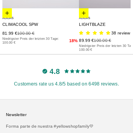
Elige opciones
Elige opciones
ADIDAS
ADIDAS
CLIMACOOL SPW
LIGHTBLAZE
Precio de oferta
Precio anterior
38 reviews
81.99 €
100.00 €
Niedrigster Preis der letzten 30 Tage:
Precio de oferta
Precio anterior
89.99 €
100.00 €
18%
100.00 €
Niedrigster Preis der letzten 30 Tag
100.00 €
4.8
Customers rate us 4.8/5 based on 6498 reviews.
Newsletter
Forma parte de nuestra #yellowshopfamily💛