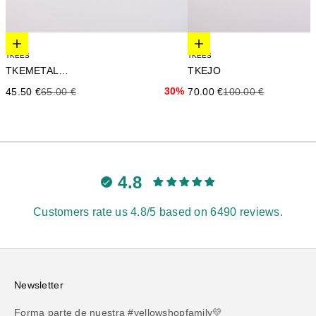
Elige opciones
Elige opciones
TKEES
TKEES
TKEMETALLICS
TKEJO
Precio de oferta
Precio anterior
30%
Precio de oferta
Precio anterior
45.50 €
65.00 €
70.00 €
100.00 €
4.8
Customers rate us 4.8/5 based on 6490 reviews.
Newsletter
Forma parte de nuestra #yellowshopfamily💛