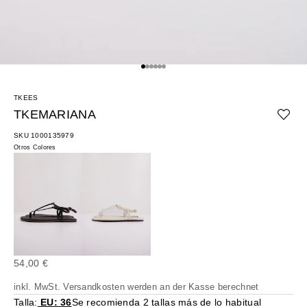
Gehe zu Element 1
Gehe zu Element 2
Gehe zu Element 3
Gehe zu Element 4
Gehe zu Element 5
Gehe zu Element 6
TKEES
TKEMARIANA
SKU 1000135979
Otros Colores
Angebot
54,00 €
inkl. MwSt.
Versandkosten
werden an der Kasse berechnet
Talla:
EU: 36
Se recomienda 2 tallas más de lo habitual