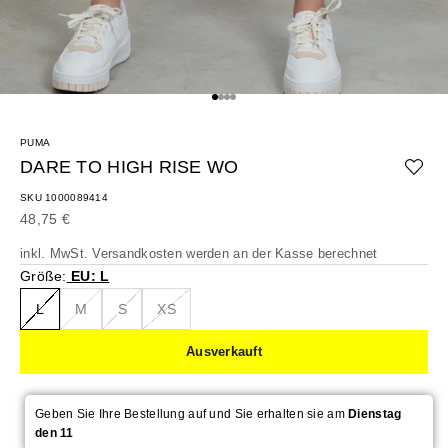
Gehe zu Element 1
Gehe zu Element 2
Gehe zu Element 3
Gehe zu Element 4
PUMA
DARE TO HIGH RISE WO
SKU 1000089414
Angebot
48,75 €
inkl. MwSt.
Versandkosten
werden an der Kasse berechnet
Größe:
EU: L
L
M
S
XS
Ausverkauft
Geben Sie Ihre Bestellung auf und Sie erhalten sie am
Dienstag
den 11