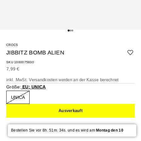
Gehe zu Element 1
Gehe zu Element 2
Gehe zu Element 3
CROCS
JIBBITZ BOMB ALIEN
SKU 1000075830
Angebot
7,99 €
inkl. MwSt.
Versandkosten
werden an der Kasse berechnet
Größe:
EU: UNICA
UNICA
Ausverkauft
Bestellen Sie vor 8h. 51m. 33s. und es wird am
Montag den 10