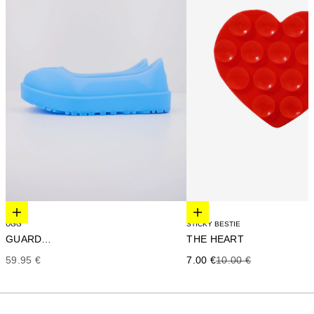
Elige opciones
Elige opciones
UGG
STICKY BESTIE
GUARD 2.0
THE HEART
Precio de oferta
Precio de oferta
Precio anterior
59.95 €
7.00 €
10.00 €