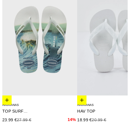
Elige opciones
Elige opciones
HAVAIANAS
HAVAIANAS
TOP SURFER I
HAV TOP
Precio de oferta
Precio anterior
14%
Precio de oferta
Precio anterior
23.99 €
27.99 €
18.99 €
20.99 €