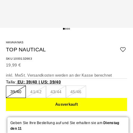
Gehe zu Element 1
Gehe zu Element 2
Gehe zu Element 3
Gehe zu Element 4
HAVAIANAS
TOP NAUTICAL
SKU 1000132663
Angebot
19,99 €
inkl. MwSt.
Versandkosten
werden an der Kasse berechnet
Talla:
EU: 39/40 | US: 39/40
39/40
41/42
43/44
45/46
Ausverkauft
Geben Sie Ihre Bestellung auf und Sie erhalten sie am
Dienstag
den 11