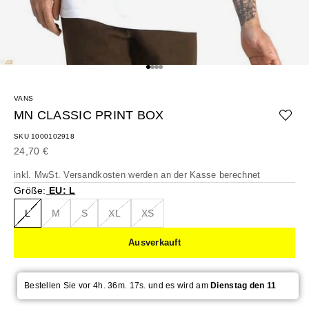
Gehe zu Element 1
Gehe zu Element 2
Gehe zu Element 3
Gehe zu Element 4
VANS
MN CLASSIC PRINT BOX
SKU 1000102918
Angebot
24,70 €
inkl. MwSt.
Versandkosten
werden an der Kasse berechnet
Größe:
EU: L
L
M
S
XL
XS
Ausverkauft
Bestellen Sie vor 4h. 36m. 17s. und es wird am
Dienstag den 11