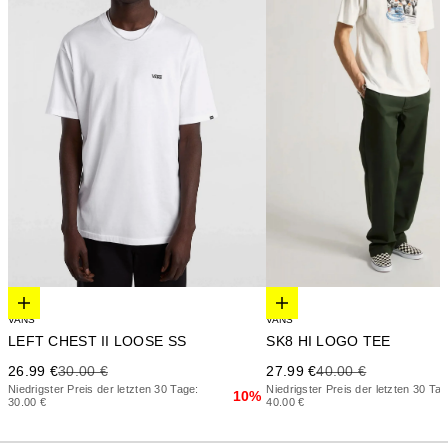
Elige opciones
Elige opciones
VANS
VANS
LEFT CHEST II LOOSE SS
SK8 HI LOGO TEE
Precio de oferta
Precio anterior
Precio de oferta
Precio anterior
26.99 €
30.00 €
27.99 €
40.00 €
Niedrigster Preis der letzten 30 Tage:
Niedrigster Preis der letzten 30 Tag
10%
30.00 €
40.00 €