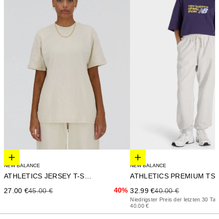
Elige opciones
Elige opciones
NEW BALANCE
NEW BALANCE
ATHLETICS JERSEY T-SHIRT
Precio de oferta
Precio anterior
Precio de oferta
Precio anterior
40%
32.99 €
40.00 €
27.00 €
45.00 €
Niedrigster Preis der letzten 30 Tag
40.00 €