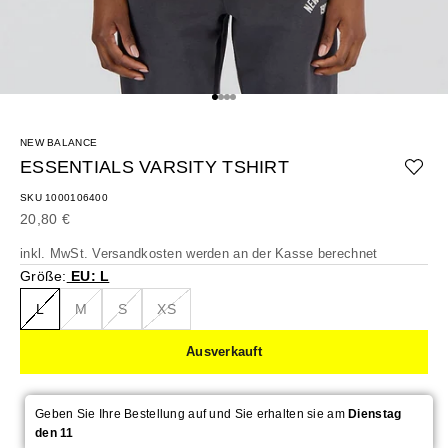
Gehe zu Element 1
Gehe zu Element 2
Gehe zu Element 3
Gehe zu Element 4
NEW BALANCE
ESSENTIALS VARSITY TSHIRT
SKU 1000106400
Angebot
20,80 €
inkl. MwSt.
Versandkosten
werden an der Kasse berechnet
Größe:
EU: L
L
M
S
XS
Ausverkauft
Geben Sie Ihre Bestellung auf und Sie erhalten sie am
Dienstag
den 11