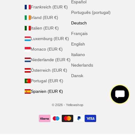
Español
Frankreich (EUR €)
Português (portugal)
Irland (EUR €)
Deutsch
Italien (EUR €)
Français
Luxemburg (EUR €)
English
Monaco (EUR €)
Italiano
Niederlande (EUR €)
×
×
Hey! 👋 Brauchst du Hilfe? Ich
Hey! 👋 Brauchst du Hilfe? Ich
Nederlands
bin für dich da!
bin für dich da!
Österreich (EUR €)
Dansk
Portugal (EUR €)
Spanien (EUR €)
© 2026 - Yellowshop