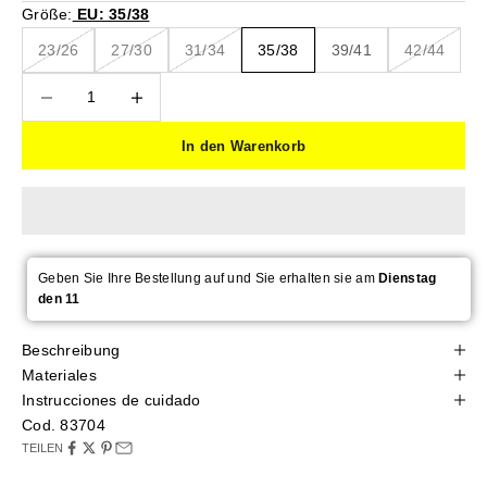
Größe:
EU: 35/38
23/26
27/30
31/34
35/38
39/41
42/44
Anzahl verringern
Anzahl verringern
In den Warenkorb
Geben Sie Ihre Bestellung auf und Sie erhalten sie am
Dienstag
den 11
Beschreibung
Materiales
Instrucciones de cuidado
Cod. 83704
TEILEN