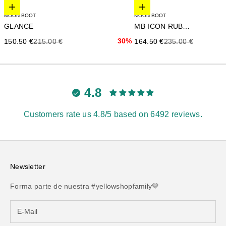
Elige opciones
Elige opciones
MOON BOOT
MOON BOOT
GLANCE
MB ICON RUBBER
Precio de oferta
Precio anterior
30%
Precio de oferta
Precio anterior
150.50 €
215.00 €
164.50 €
235.00 €
4.8
Customers rate us 4.8/5 based on 6492 reviews.
Newsletter
Forma parte de nuestra #yellowshopfamily💛