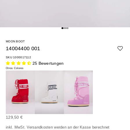
Gehe zu Element 1
Gehe zu Element 2
Gehe zu Element 3
Gehe zu Element 4
MOON BOOT
14004400 001
SKU 1000017112
25 Bewertungen
Otros Colores
Angebot
129,50 €
inkl. MwSt.
Versandkosten
werden an der Kasse berechnet