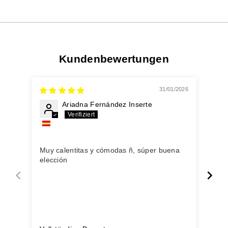
Kundenbewertungen
31/01/2026
Ariadna Fernández Inserte
Moo
Com
Muy calentitas y cómodas ñ, súper buena
han
elección
muc