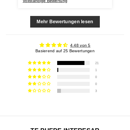
Vollständige Bewertung
Vol
Mehr Bewertungen lesen
4.48 von 5
Basierend auf 25 Bewertungen
21
1
0
0
3