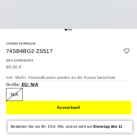
Gehe zu Element 1
Gehe zu Element 2
Gehe zu Element 3
Gehe zu Element 4
CHIARA FERRAGNI
74SB4BG2 ZS517
SKU 1000091553
Angebot
89,60 €
inkl. MwSt.
Versandkosten
werden an der Kasse berechnet
Größe:
EU: N/A
N/A
Ausverkauft
Bestellen Sie vor 6h. 15m. 59s. und es wird am
Dienstag den 11