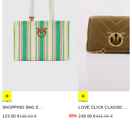
Elige opciones
Elige opciones
PINKO
PINKO
SHOPPING BAG EXTRA
LOVE CLICK CLASSIC SHEE
Precio de oferta
Precio anterior
30%
Precio de oferta
Precio anterior
133.00 €
190.00 €
249.00 €
415.00 €