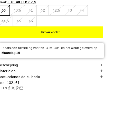
aat:
EU: 40 | US: 7,5
40
40,5
41
42
42,5
43
44
44,5
45
46
Uitverkocht
Plaats een bestelling voor 6h. 39m. 29s. en het wordt geleverd op
Maandag 10
eschrijving
ateriales
nstrucciones de cuidado
od. 132161
ELEN