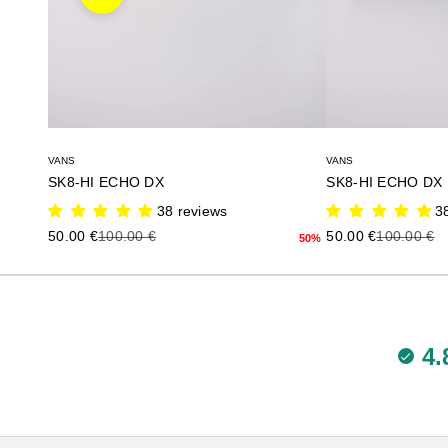
Anterior
VANS
VANS
SK8-HI ECHO DX
SK8-HI ECHO DX
38 reviews
3
Precio de oferta
Precio anterior
Precio de oferta
Precio ante
50.00 €
100.00 €
50.00 €
100.00 €
50%
4.