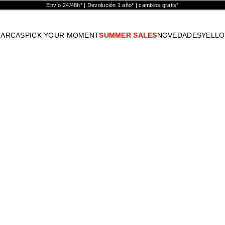
Envío 24/48h* | Devolución 1 año* | cambios gratis*
ARCAS
PICK YOUR MOMENT
SUMMER SALES
NOVEDADES
YELL