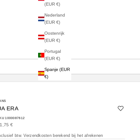
(EUR €)
Nederland
(EUR €)
Oostenrijk
(EUR €)
Portugal
(EUR €)
Spanje (EUR
€)
ANS
UA ERA
KU 1000087612
anbiedingsprijs
1,75 €
nclusief btw.
Verzendkosten berekend
bij het afrekenen