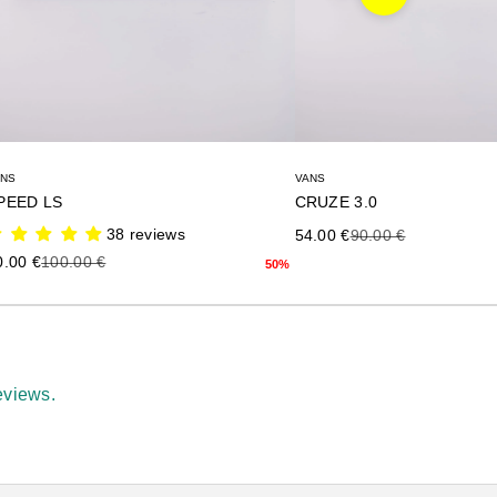
Siguiente
ANS
VANS
PEED LS
CRUZE 3.0
38 reviews
Precio de oferta
Precio anterior
54.00 €
90.00 €
ecio de oferta
Precio anterior
0.00 €
100.00 €
50%
eviews.