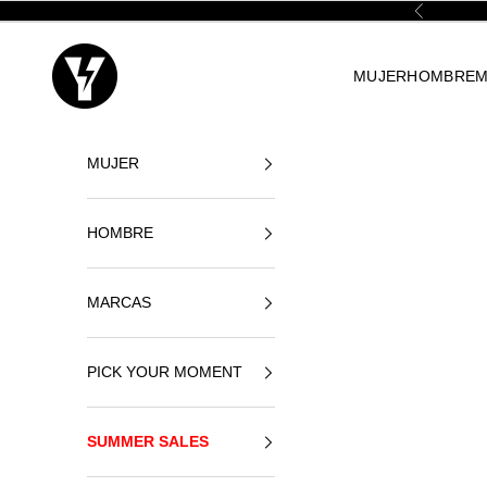
Naar inhoud
Vorige
Yellowshop
MUJER
HOMBRE
M
MUJER
HOMBRE
MARCAS
PICK YOUR MOMENT
SUMMER SALES