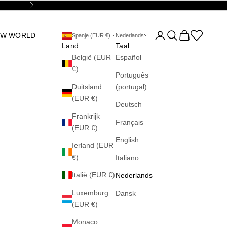
Volgende
Accountpagina opene
Zoeken openen
Winkelwagen 
Abrir la wis
OW WORLD
Spanje (EUR €)
Nederlands
Land
Taal
België (EUR
Español
€)
Português
Duitsland
(portugal)
(EUR €)
Deutsch
Frankrijk
Français
(EUR €)
English
Ierland (EUR
€)
Italiano
Italië (EUR €)
Nederlands
Luxemburg
Dansk
(EUR €)
Monaco