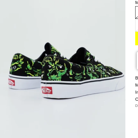
M
B
M
I
C
D