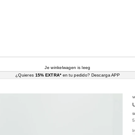
Je winkelwagen is leeg
¿Quieres
15% EXTRA*
en tu pedido?
Descarga APP
V
S
A
5
I