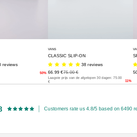
VANS
V
CLASSIC SLIP-ON
S
8 reviews
38 reviews
rior
Precio de oferta
Precio anterior
Pr
66.99 €
75.00 €
5
50%
Laagste prijs van de afgelopen 30 dagen: 75.00
11%
€
8
Customers rate us 4.8/5 based on 6490 r