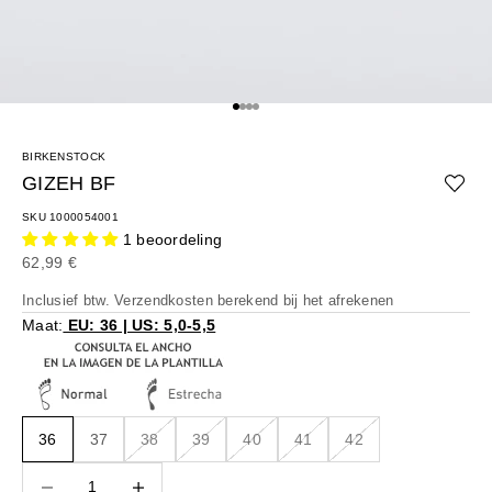
Naar artikel 1
Naar artikel 2
Naar artikel 3
Naar artikel 4
BIRKENSTOCK
GIZEH BF
SKU 1000054001
1 beoordeling
Aanbiedingsprijs
62,99 €
Inclusief btw.
Verzendkosten berekend
bij het afrekenen
Maat:
EU: 36 | US: 5,0-5,5
36
37
38
39
40
41
42
Aantal verlagen
Aantal verlagen