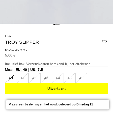
Naar artikel 1
Naar artikel 2
Naar artikel 3
Naar artikel 4
FILA
TROY SLIPPER
SKU 1000074740
Aanbiedingsprijs
5,00 €
Inclusief btw.
Verzendkosten berekend
bij het afrekenen
Maat:
EU: 40 | US: 7,5
40
41
42
43
44
45
46
Uitverkocht
Plaats een bestelling en het wordt geleverd op
Dinsdag 11