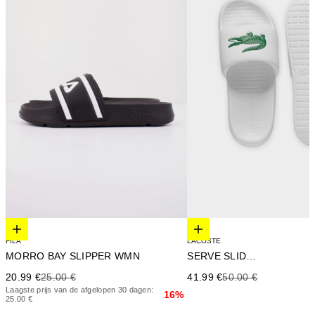
Elige opciones
Elige opciones
LACOSTE
FILA
SERVE SLIDE 1.0
MORRO BAY SLIPPER WMN
Precio de oferta
Precio anterior
Precio de oferta
Precio anterior
41.99 €
50.00 €
20.99 €
25.00 €
Laagste prijs van de afgelopen 30 dagen:
16%
25.00 €