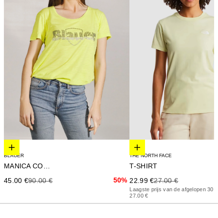
Elige opciones
Elige opciones
THE NORTH FACE
BLAUER
T-SHIRT
MANICA CORTA
Precio de oferta
Precio anterior
Precio de oferta
Precio anterior
50%
22.99 €
27.00 €
45.00 €
90.00 €
Laagste prijs van de afgelopen 30 
27.00 €