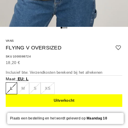
Naar artikel 1
Naar artikel 2
Naar artikel 3
Naar artikel 4
VANS
FLYING V OVERSIZED
SKU 1000086724
Aanbiedingsprijs
18,20 €
Inclusief btw.
Verzendkosten berekend
bij het afrekenen
Maat:
EU: L
L
M
S
XS
Uitverkocht
Plaats een bestelling en het wordt geleverd op
Maandag 10