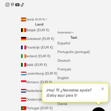
Spanje (EUR €)
Land
België (EUR €)
Nederlands
Taal
Duitsland (EUR €)
Español
Frankrijk (EUR €)
Português (portugal)
Ierland (EUR €)
Deutsch
Italië (EUR €)
Français
Luxemburg (EUR €)
English
Monaco (EUR €)
Italiano
×
×
¡Hey! 👋 ¿Necesitas ayuda?
¡Hey! 👋 ¿Necesitas ayuda?
Nederland (EUR €)
¡Estoy aquí para ti!
¡Estoy aquí para ti!
Nederlands
Oostenrijk (EUR €)
Dansk
Portugal (EUR €)