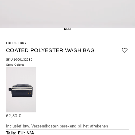
Naar artikel 1
Naar artikel 2
Naar artikel 3
Naar artikel 4
FRED PERRY
COATED POLYESTER WASH BAG
SKU 1000132536
Otros Colores
Aanbiedingsprijs
62,30 €
Inclusief btw.
Verzendkosten berekend
bij het afrekenen
Talla:
EU: N/A