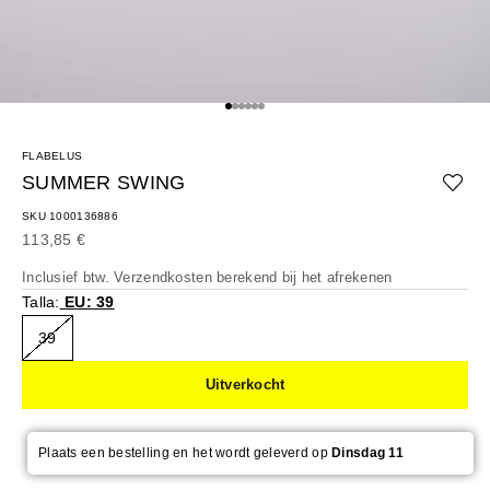
Naar artikel 1
Naar artikel 2
Naar artikel 3
Naar artikel 4
Naar artikel 5
Naar artikel 6
FLABELUS
SUMMER SWING
SKU 1000136886
Aanbiedingsprijs
113,85 €
Inclusief btw.
Verzendkosten berekend
bij het afrekenen
Talla:
EU: 39
39
Uitverkocht
Plaats een bestelling en het wordt geleverd op
Dinsdag 11