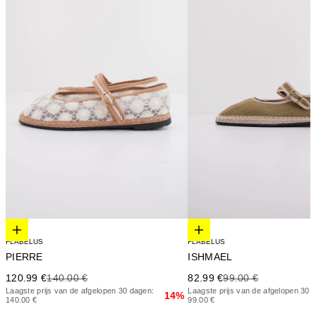
Elige opciones
Elige opciones
FLABELUS
FLABELUS
PIERRE
ISHMAEL
Precio de oferta
Precio anterior
Precio de oferta
Precio anterior
120.99 €
140.00 €
82.99 €
99.00 €
Laagste prijs van de afgelopen 30 dagen:
Laagste prijs van de afgelopen 30 
14%
140.00 €
99.00 €