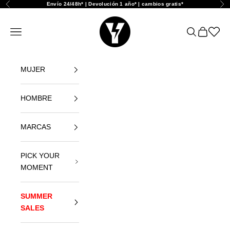
Naar inhoud
Envío 24/48h* | Devolución 1 año* | cambios gratis*
Vorige
Vol
Yellowshop
Navigatiemenu openen
Zoeken ope
Winkelwa
Abrir l
MUJER
HOMBRE
MARCAS
PICK YOUR
MOMENT
SUMMER
SALES