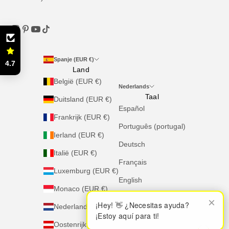
Spanje (EUR €)
4.7
Land
België (EUR €)
Nederlands
Taal
Duitsland (EUR €)
Español
Frankrijk (EUR €)
Português (portugal)
Ierland (EUR €)
Deutsch
Italië (EUR €)
Français
Luxemburg (EUR €)
English
Monaco (EUR €)
Italiano
×
×
¡Hey! 👋 ¿Necesitas ayuda?
¡Hey! 👋 ¿Necesitas ayuda?
Nederland (EUR €)
¡Estoy aquí para ti!
¡Estoy aquí para ti!
Nederlands
Oostenrijk (EUR €)