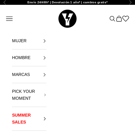
Naar inhoud
Envío 24/48h* | Devolución 1 año* | cambios gratis*
Vorige
Vol
Yellowshop
Navigatiemenu openen
Zoeken ope
Winkelwa
Abrir l
MUJER
HOMBRE
MARCAS
PICK YOUR
MOMENT
SUMMER
SALES