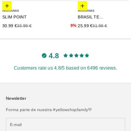
Elige opciones
Elige opciones
HAVAIANAS
HAVAIANAS
SLIM POINT
BRASIL TECH
Precio de oferta
Precio anterior
9%
Precio de oferta
Precio anterior
30.99 €
33.99 €
25.99 €
31.99 €
4.8
Customers rate us 4.8/5 based on 6496 reviews.
Newsletter
Forma parte de nuestra #yellowshopfamily💛