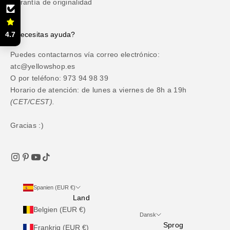
Garantía de originalidad
4.7
¿Necesitas ayuda?
Puedes contactarnos vía correo electrónico:
atc@yellowshop.es
O por teléfono: 973 94 98 39
Horario de atención: de lunes a viernes de 8h a 19h
(CET/CEST).
Gracias :)
Spanien (EUR €)
Land
Belgien (EUR €)
Dansk
Sprog
Frankrig (EUR €)