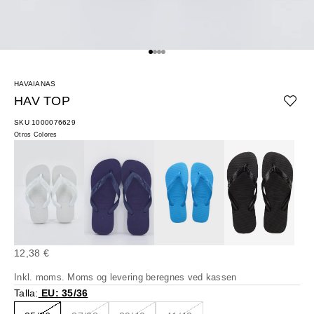
Gå til element 1
Gå til element 2
Gå til element 3
Gå til element 4
HAVAIANAS
HAV TOP
SKU 1000076629
Otros Colores
Salgspris
12,38 €
Inkl. moms. Moms og
levering beregnes
ved kassen
Talla:
EU: 35/36