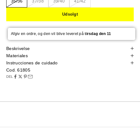
35/36
37/38
39/40
41/42
Udsolgt
Afgiv en ordre, og den vil blive leveret på
tirsdag den 11
Beskrivelse
Materiales
Instrucciones de cuidado
Cod. 61805
DEL