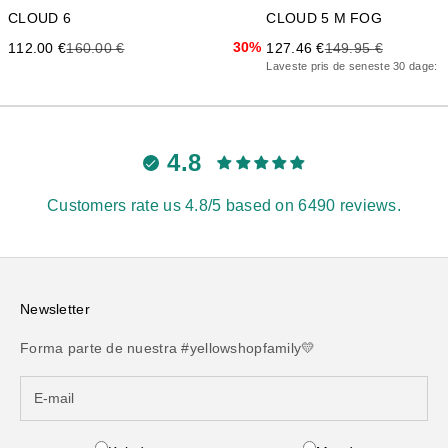
CLOUD 6
CLOUD 5 M FOG
Precio de oferta
Precio anterior
30%
Precio de oferta
Precio anterior
112.00 €
160.00 €
127.46 €
149.95 €
Laveste pris de seneste 30 dage: 1
4.8
Customers rate us 4.8/5 based on 6490 reviews.
Newsletter
Forma parte de nuestra #yellowshopfamily💛