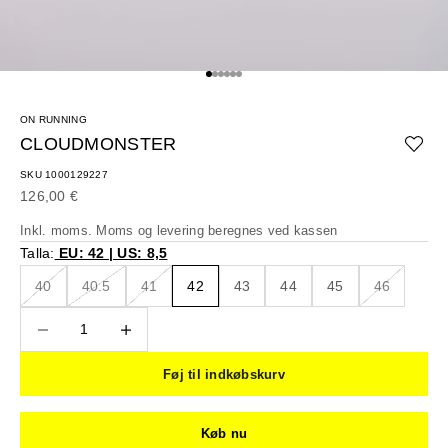
Gå til element 1
Gå til element 2
Gå til element 3
Gå til element 4
Gå til element 5
Gå til element 6
ON RUNNING
CLOUDMONSTER
SKU 1000129227
Salgspris
126,00 €
Inkl. moms. Moms og
levering beregnes
ved kassen
Talla:
EU: 42 | US: 8,5
40
40.5
41
42
43
44
45
46
Sænk antal
Sænk antal
Føj til indkøbskurv
Køb nu