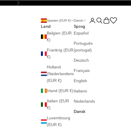
Næste
Åbn kontoside
Åbn søgefunktion
Åbn indkøbsku
Abrir la wis
Spanien (EUR €)
Dansk
Land
Sprog
Belgien (EUR
Español
€)
Português
Frankrig (EUR
(portugal)
€)
Deutsch
Holland
Français
(Nederlandene)
(EUR €)
English
Irland (EUR €)
Italiano
Italien (EUR
Nederlands
€)
Dansk
Luxembourg
(EUR €)