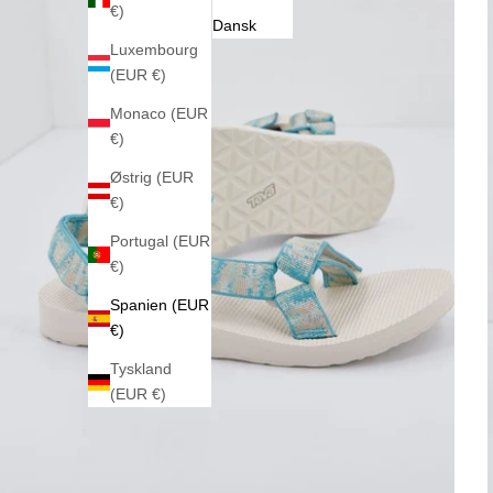
€)
Dansk
Luxembourg
(EUR €)
Monaco (EUR
€)
Østrig (EUR
€)
Portugal (EUR
€)
Spanien (EUR
€)
Tyskland
(EUR €)