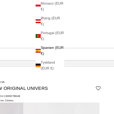
Monaco (EUR
€)
Østrig (EUR
€)
Portugal (EUR
€)
Spanien (EUR
€)
Tyskland
(EUR €)
EVA
W ORIGINAL UNIVERS
KU 1000076848
tros Colores