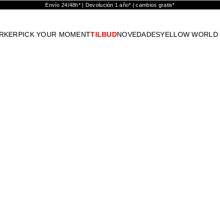
Envío 24/48h* | Devolución 1 año* | cambios gratis*
RKER
PICK YOUR MOMENT
TILBUD
NOVEDADES
YELLOW WORLD