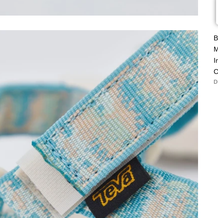
B
M
I
C
D