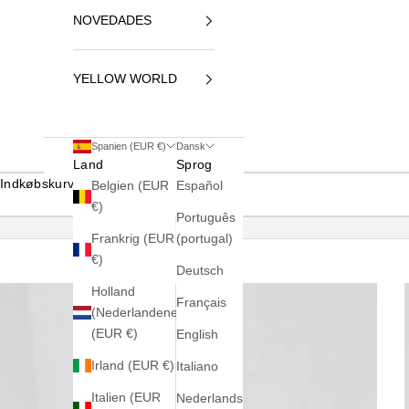
NOVEDADES
YELLOW WORLD
Spanien (EUR €)
Dansk
Land
Sprog
Indkøbskurv
Belgien (EUR
Español
€)
Português
Frankrig (EUR
(portugal)
€)
Deutsch
Holland
Français
(Nederlandene)
(EUR €)
English
Irland (EUR €)
Italiano
Italien (EUR
Nederlands