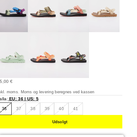
algspris
5,00 €
nkl. moms. Moms og
levering beregnes
ved kassen
alla:
EU: 36 | US: 5
36
37
38
39
40
41
Udsolgt