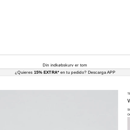
Din indkøbskurv er tom
¿Quieres
15% EXTRA*
en tu pedido?
Descarga APP
T
S
O