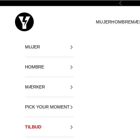
Spring til indhold
Forrige
Yellowshop
MUJER
HOMBRE
MÆ
MUJER
HOMBRE
MÆRKER
PICK YOUR MOMENT
TILBUD