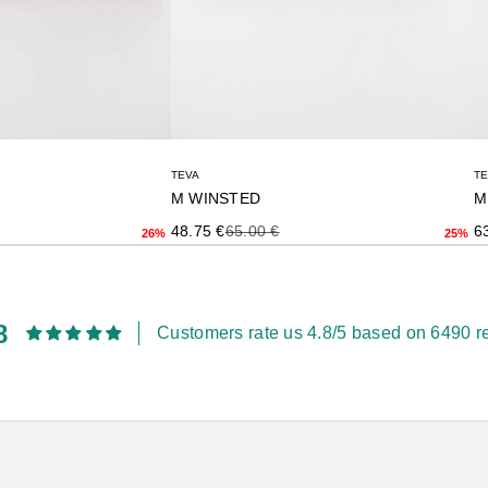
TEVA
T
M WINSTED
rior
Precio de oferta
Precio anterior
Pr
48.75 €
65.00 €
6
26%
25%
8
Customers rate us 4.8/5 based on 6490 r