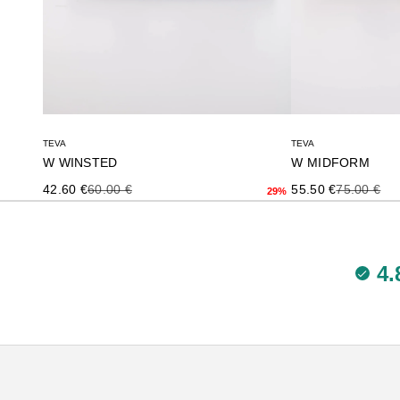
TEVA
TEVA
W WINSTED
W MIDFORM
Precio de oferta
Precio anterior
Precio de oferta
Precio ante
42.60 €
60.00 €
55.50 €
75.00 €
29%
4.