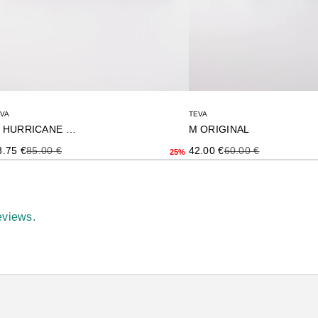
EVA
TEVA
M HURRICANE XLT3
M ORIGINAL
ecio de oferta
Precio anterior
Precio de oferta
Precio anterior
3.75 €
85.00 €
42.00 €
60.00 €
25%
eviews.