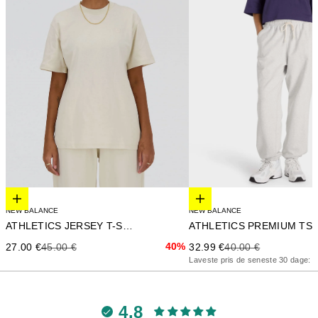
Elige opciones
Elige opciones
NEW BALANCE
NEW BALANCE
ATHLETICS JERSEY T-SHIRT
Precio de oferta
Precio anterior
Precio de oferta
Precio anterior
40%
32.99 €
40.00 €
27.00 €
45.00 €
Laveste pris de seneste 30 dage: 4
4.8