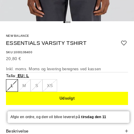
Gå til element 1
Gå til element 2
Gå til element 3
Gå til element 4
NEW BALANCE
ESSENTIALS VARSITY TSHIRT
SKU 1000106400
Salgspris
20,80 €
Inkl. moms. Moms og
levering beregnes
ved kassen
Talla:
EU: L
L
M
S
XS
Udsolgt
Afgiv en ordre, og den vil blive leveret på
tirsdag den 11
Beskrivelse