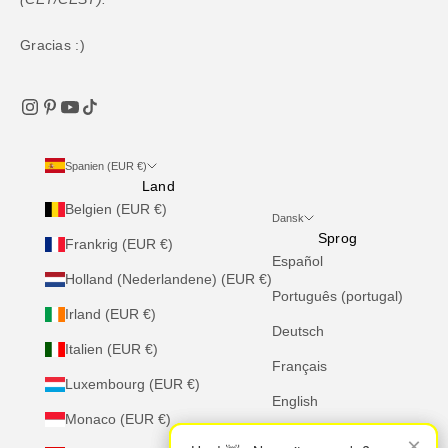
Gracias :)
Spanien (EUR €)
Land
Belgien (EUR €)
Dansk
Sprog
Frankrig (EUR €)
Español
Holland (Nederlandene) (EUR €)
Português (portugal)
Irland (EUR €)
Deutsch
Italien (EUR €)
Français
Luxembourg (EUR €)
English
Monaco (EUR €)
Italiano
×
×