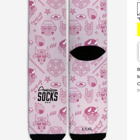
*
B
M
C
D