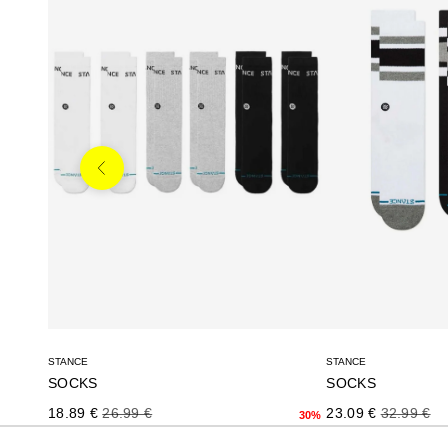
Anterior
STANCE
STANCE
SOCKS
SOCKS
Precio de oferta
Precio normal
Precio de oferta
Precio no
18.89 €
26.99 €
23.09 €
32.99 €
30%