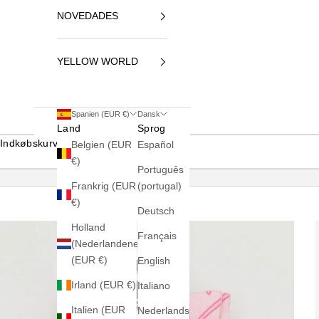
NOVEDADES
YELLOW WORLD
Spanien (EUR €)
Dansk
Land
Sprog
Indkøbskurv
Belgien (EUR
Español
€)
Português
Frankrig (EUR
(portugal)
€)
Deutsch
Holland
Français
(Nederlandene)
(EUR €)
English
Irland (EUR €)
Italiano
Italien (EUR
Nederlands