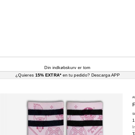
Din indkøbskurv er tom
¿Quieres
15% EXTRA*
en tu pedido?
Descarga APP
A
S
S
1
I
T