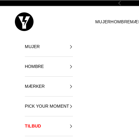
Spring til indhold
Forrige
Yellowshop
MUJER
HOMBRE
MÆ
MUJER
HOMBRE
MÆRKER
PICK YOUR MOMENT
TILBUD