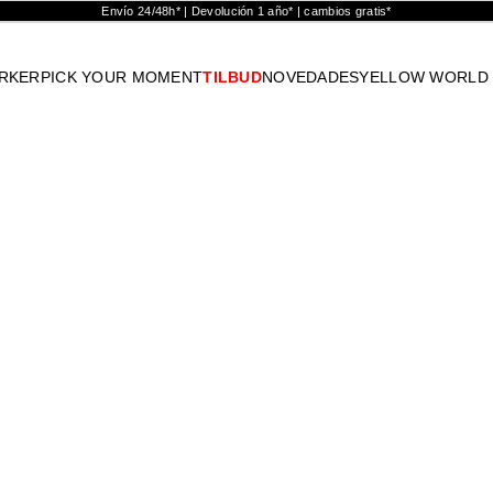
Envío 24/48h* | Devolución 1 año* | cambios gratis*
RKER
PICK YOUR MOMENT
TILBUD
NOVEDADES
YELLOW WORLD