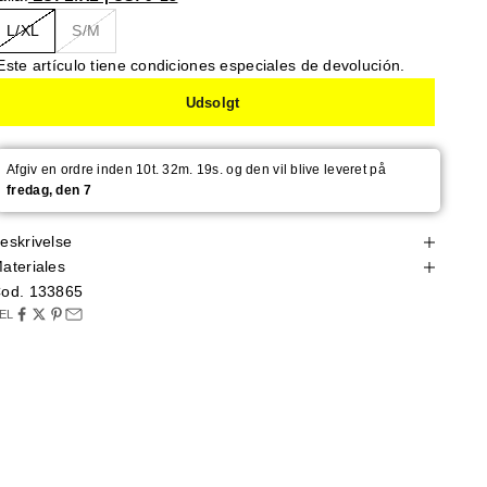
L/XL
S/M
Este artículo tiene condiciones especiales de devolución.
Udsolgt
Afgiv en ordre inden 10t. 32m. 18s. og den vil blive leveret på
fredag, den 7
eskrivelse
ateriales
od. 133865
EL