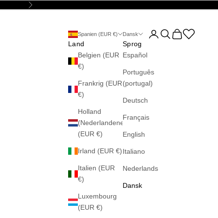
Næste
Åbn kontoside
Åbn søgefunktion
Åbn indkøbsku
Abrir la wis
Spanien (EUR €)
Dansk
Land
Sprog
Belgien (EUR
Español
€)
Português
Frankrig (EUR
(portugal)
€)
Deutsch
Holland
Français
(Nederlandene)
(EUR €)
English
Irland (EUR €)
Italiano
Italien (EUR
Nederlands
€)
Dansk
Luxembourg
(EUR €)