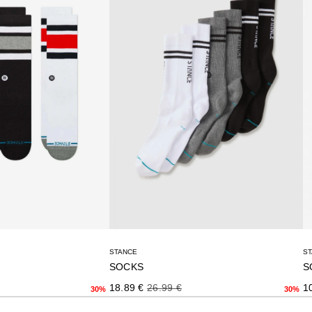
STANCE
S
SOCKS
S
Precio de oferta
Precio normal
rmal
Pr
18.89 €
26.99 €
1
30%
30%