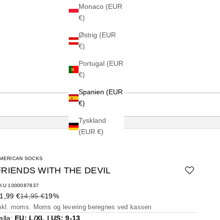
Monaco (EUR
€)
Østrig (EUR
€)
Portugal (EUR
€)
Spanien (EUR
€)
Tyskland
(EUR €)
MERICAN SOCKS
FRIENDS WITH THE DEVIL
KU 1000087837
algspris
Normalpris
1,99 €
14,95 €
19%
nkl. moms. Moms og
levering beregnes
ved kassen
alla:
EU: L/XL | US: 9-13