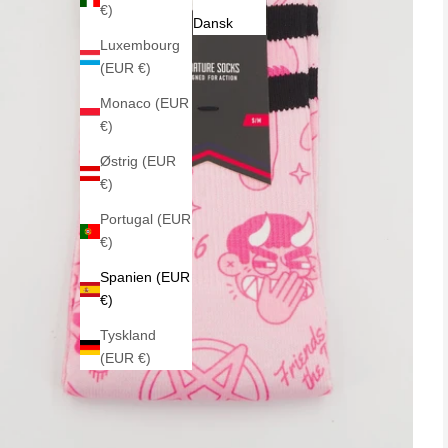
€)
Dansk
Luxembourg
(EUR €)
Monaco (EUR
€)
Østrig (EUR
€)
Portugal (EUR
€)
Spanien (EUR
€)
Tyskland
(EUR €)