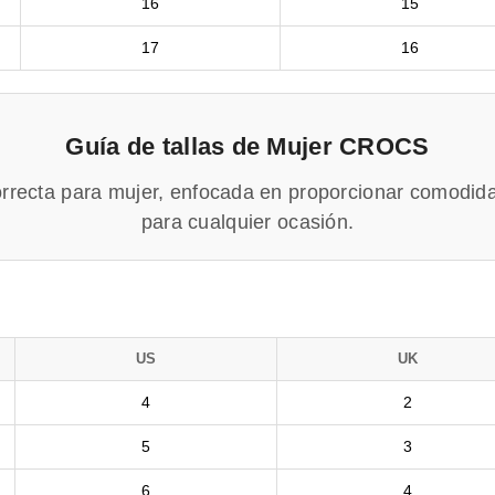
16
15
17
16
Guía de tallas de Mujer CROCS
correcta para mujer, enfocada en proporcionar comodida
para cualquier ocasión.
US
UK
4
2
5
3
6
4