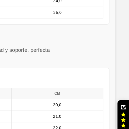
34,0
35,0
d y soporte, perfecta
CM
20,0
21,0
22,0