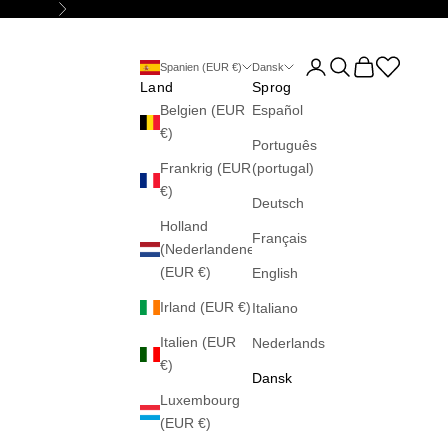
Næste
Åbn kontoside
Åbn søgefunktion
Åbn indkøbsku
Abrir la wis
Spanien (EUR €)
Dansk
Land
Sprog
Belgien (EUR
Español
€)
Português
Frankrig (EUR
(portugal)
€)
Deutsch
Holland
Français
(Nederlandene)
(EUR €)
English
Irland (EUR €)
Italiano
Italien (EUR
Nederlands
€)
Dansk
Luxembourg
(EUR €)