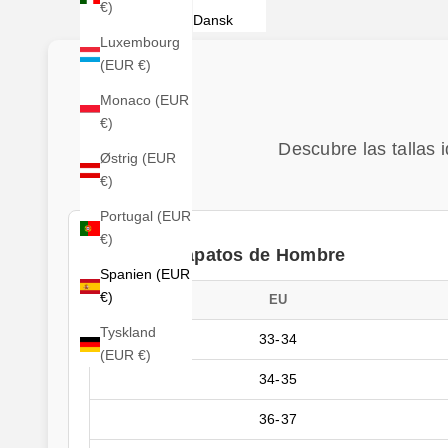
€)
Dansk
Luxembourg
(EUR €)
Monaco (EUR
€)
Descubre las tallas 
Østrig (EUR
€)
Portugal (EUR
€)
Tallas de Zapatos de Hombre
Spanien (EUR
€)
EU
Tyskland
33-34
(EUR €)
34-35
36-37