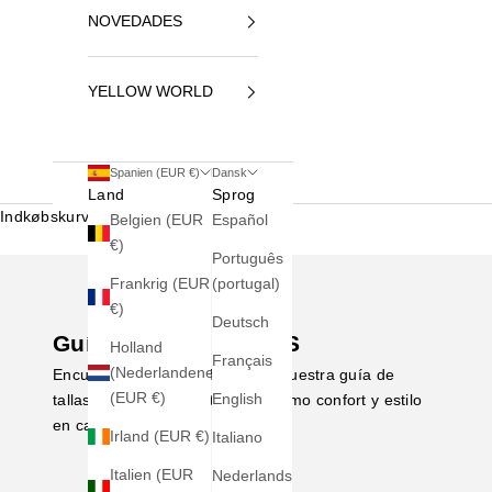
NOVEDADES
YELLOW WORLD
Spanien (EUR €)
Dansk
Land
Sprog
Indkøbskurv
Belgien (EUR
Español
€)
Português
Frankrig (EUR
(portugal)
€)
Deutsch
Guía de tallas CROCS
Holland
Français
(Nederlandene)
Encuentra tu talla perfecta con nuestra guía de
(EUR €)
English
tallas CROCS y disfruta del máximo confort y estilo
en cada paso.
Irland (EUR €)
Italiano
Italien (EUR
Nederlands