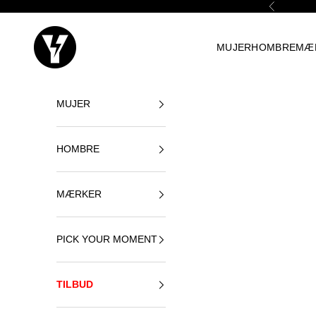
Spring til indhold
Forrige
Yellowshop
MUJER
HOMBRE
MÆ
MUJER
HOMBRE
MÆRKER
PICK YOUR MOMENT
TILBUD