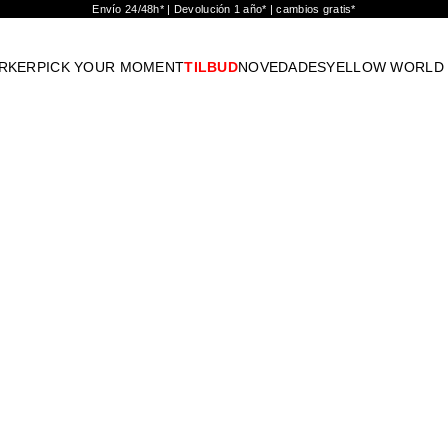
Envío 24/48h* | Devolución 1 año* | cambios gratis*
RKER
PICK YOUR MOMENT
TILBUD
NOVEDADES
YELLOW WORLD