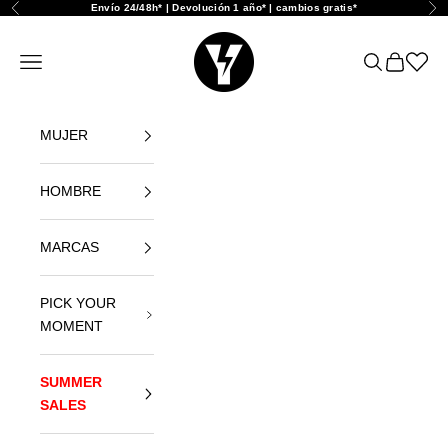
Ir al contenido
Envío 24/48h* | Devolución 1 año* | cambios gratis*
Anterior
Sig
Yellowshop
Abrir menú de navegación
Abrir búsque
Abrir cest
Abrir l
MUJER
HOMBRE
MARCAS
PICK YOUR
MOMENT
SUMMER
SALES