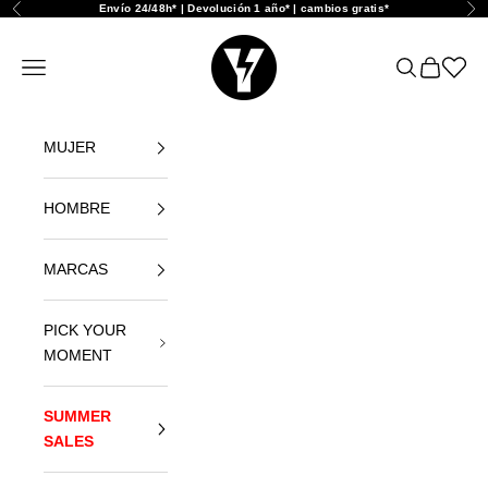
Ir al contenido
Envío 24/48h* | Devolución 1 año* | cambios gratis*
Anterior
Sig
Yellowshop
Abrir menú de navegación
Abrir búsque
Abrir cest
Abrir l
MUJER
HOMBRE
MARCAS
PICK YOUR
MOMENT
SUMMER
SALES